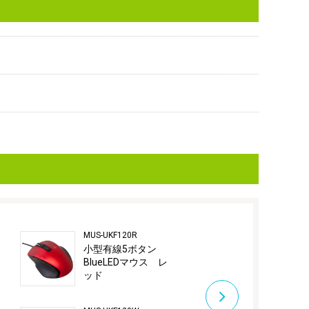
MUS-UKF120R
MUS-UKF130B
小型有線5ボタン
有線5ボタンBl
BlueLEDマウス レ
マウス ブ
ッド