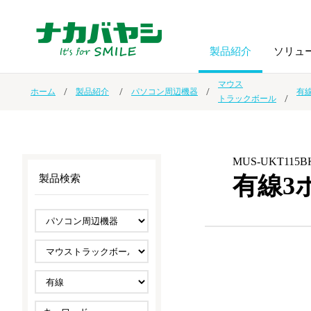
製品紹介
ソリュ
マウス
ホーム
製品紹介
パソコン周辺機器
有
トラックボール
フォトフ
BPO
トップメッセージ
（ビジネス・プロセス・アウトソーシング）
アルバム
額縁
MUS-UKT115B
オーダー手帳・ノベルティ制作
IR情報
プリンタ用紙
ノート・
有線3
製品検索
スマートフォン・
ドキュメントスキャニングサービス
サステナビリティ
ゲーム関
タブレット関連
導入事例
防災・
シルバー
セキュリティ用品