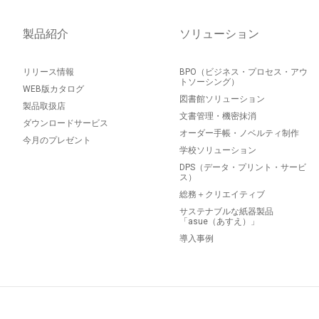
製品紹介
ソリューション
リリース情報
BPO（ビジネス・プロセス・アウ
トソーシング）
WEB版カタログ
図書館ソリューション
製品取扱店
文書管理・機密抹消
ダウンロードサービス
オーダー手帳・ノベルティ制作
今月のプレゼント
学校ソリューション
DPS（データ・プリント・サービ
ス）
総務＋クリエイティブ
サステナブルな紙器製品
「asue（あすえ）」
導入事例