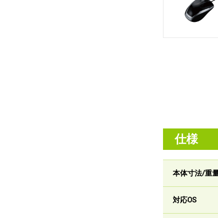
仕様
本体寸法/重
対応OS