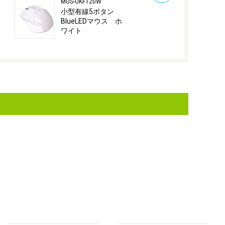
MUS-UKF120W
MUS-UKF130B
小型有線5ボタン
有線5ボタンBl
BlueLEDマウス ホ
マウス ブ
ワイト