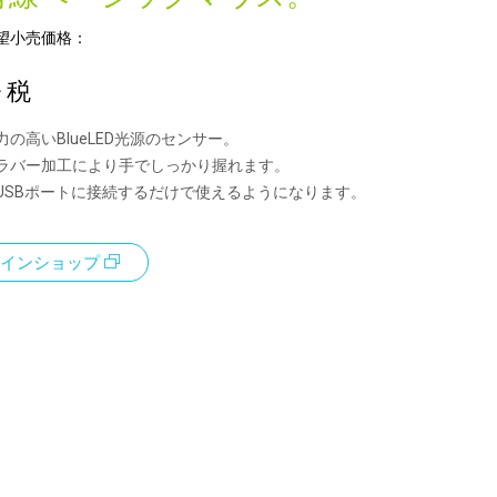
望小売価格：
+ 税
の高いBlueLED光源のセンサー。
ラバー加工により手でしっかり握れます。
USBポートに接続するだけで使えるようになります。
インショップ