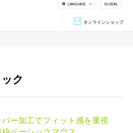
LANGUAGE
GLOBAL
English
繁體中文
简体中文
한국어
日本語
オンラインショップ
文書管理・機密抹消
会社概要
収納・整理用品
ファニチャー
DPS（データ・プリント・サービス）
認証一覧
筆記具
パソコン周辺機器
ラック
サステナブルな紙器製品「asue（あすえ）」
ボード用品
事務用品
キャラクター・
ラバー加工でフィット感を重視
学童用品
シリーズ商品
有線ベーシックマウス。