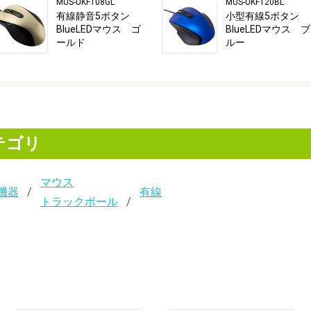
MUS-UKF108GL
MUS-UKF120BL
有線静音5ボタン
小型有線5ボタン
BlueLEDマウス ゴ
BlueLEDマウス ブ
ールド
ルー
テゴリ
マウス
機器
有線
トラックボール