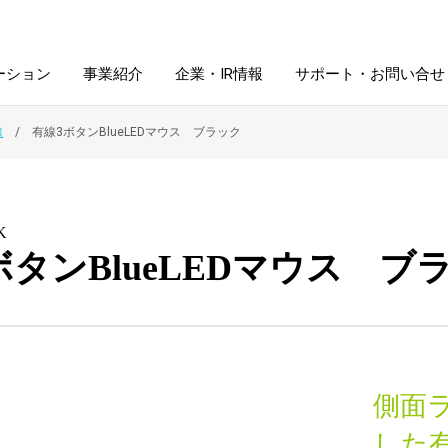
ーション
事業紹介
企業・IR情報
サポート・お問い合せ
線
有線3ボタンBlueLEDマウス ブラック
レーム・
シュレッダ・
図書館ソリューション
経営方針
ラミネータ
K
ファイル・
学校ソリューション
沿革
紙製品
ボタンBlueLEDマウス ブ
ホルダー用品
総務＋クリエイティブ
採用情報
連
デジタルカメラ関連
側面
デジタル文具
した