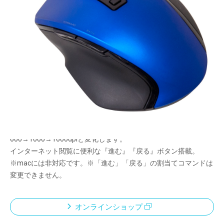
握り心地を追求した「Z」シリーズのSサイズ有
線。
BlueLEDセンサー搭載
メーカー希望小売価格：
¥4,200
+ 税
握り心地を追求したフォルム。
・手の形に沿うやや厚みのあるフォルム。・親指、薬指、小指が
自然にマウスを掴める形状を追求。
読取り解像度（ポインタースピード）は切替ボタンを押す度に
600→1000→1600dpiと変化します。
インターネット閲覧に便利な『進む』『戻る』ボタン搭載。
※macには非対応です。※「進む」「戻る」の割当てコマンドは
変更できません。
オンラインショップ