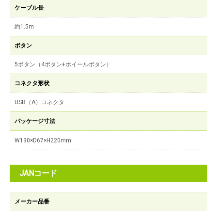
ケーブル長
約1.5m
ボタン
5ボタン（4ボタン+ホイールボタン）
コネクタ形状
USB（A）コネクタ
パッケージ寸法
W130×D67×H220mm
JANコード
メーカー品番