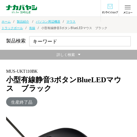
オンラインショ
ホーム
製品紹介
パソコン周辺機器
マウス
トラックボール
有線
小型有線静音3ボタンBlueLEDマウス ブラック
製品検索
詳しく検索
MUS-UKT110BK
小型有線静音3ボタンBlueLEDマウ
ス ブラック
生産終了品