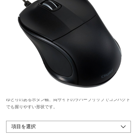
ミニ静音ボタンマウスシリーズの無線（レシーバ
ー通信）タイプ。
ホイールスクロールも静音化。
メーカー希望小売価格：
¥4,070
+ 税
生産終了品
全てのボタンを静音化。周囲を気にせず作業に集中できます。
ゆとりのあるボタン幅、両サイドのラバーブリップでコンパクト
でも握りやすい形状です。