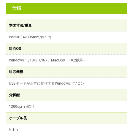
仕様
本体寸法/重量
W55×D84×H35mm/約50g
対応OS
Windows11/10/8.1/8/7、MacOSX（10.2以降）
対応機種
USBポートが正常に動作するWindowsパソコン
分解能
1200dpi（固定）
ケーブル長
約1m