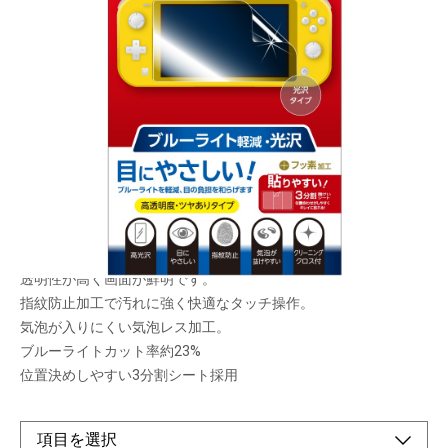
目にやさしい！ブルーライトを低減しクリアで指
紋がつきにくい光沢フィルム
メーカー希望小売価格：
¥1,260
+ 税
限定品
光沢ブルーライトカットフィルム
ブルーライトを色調を崩すことなく低減します。
透明性が高く画面が鮮明です。
指紋防止加工で汚れに強く快適なタッチ操作。
気泡が入りにくい気泡レス加工。
ブルーライトカット率約23%
位置決めしやすい3分割シート採用