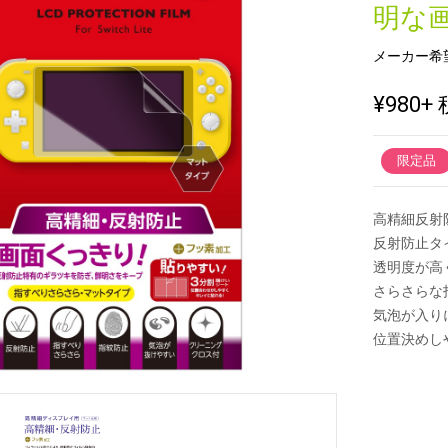
明な
メーカー希
新製品一覧
¥980
+ 
限定品
高精細反射
反射防止タ
透明度が高
さらさらな
気泡が入り
位置決めし