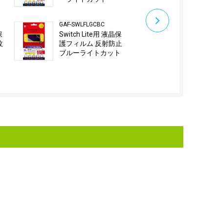
ット
GAF-SWLFLGCBC
GAF-SWLFPGW
保
Switch Lite用 液晶保
Switch Lit
紋
護フィルム 反射防止
護フィルム 
ブルーライトカット
反射防止ブ
トカット