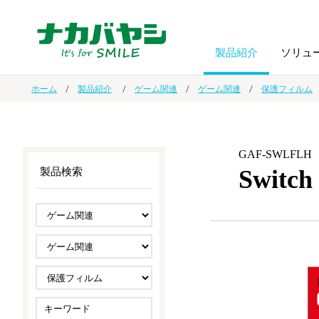
製品紹介
ソリュ
ホーム
製品紹介
ゲーム関連
ゲーム関連
保護フィルム
フォトフ
BPO
トップメッセージ
（ビジネス・プロセス・アウトソーシング）
アルバム
額縁
GAF-SWLFLH
Swit
製品検索
オーダー手帳・ノベルティ制作
IR情報
プリンタ用紙
ノート・
スマートフォン・
ドキュメントスキャニングサービス
サステナビリティ
ゲーム関
タブレット関連
導入事例
防災・
シルバー
セキュリティ用品