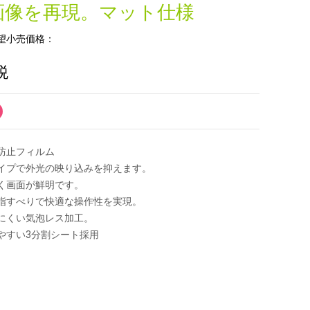
画像を再現。マット仕様
望小売価格：
税
防止フィルム
イプで外光の映り込みを抑えます。
く画面が鮮明です。
指すべりで快適な操作性を実現。
にくい気泡レス加工。
やすい3分割シート採用