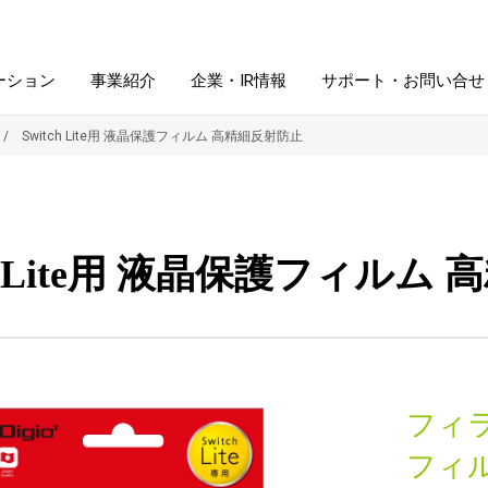
ーション
事業紹介
企業・IR情報
サポート・お問い合せ
Switch Lite用 液晶保護フィルム 高精細反射防止
レーム・
シュレッダ・
図書館ソリューション
経営方針
ラミネータ
ch Lite用 液晶保護フィルム
ファイル・
学校ソリューション
沿革
紙製品
ホルダー用品
総務＋クリエイティブ
採用情報
連
デジタルカメラ関連
フィ
デジタル文具
フィ