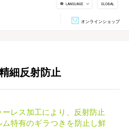
LANGUAGE
GLOBAL
English
繁體中文
简体中文
한국어
日本語
オンラインショップ
文書管理・機密抹消
会社概要
収納・整理用品
ファニチャー
 高精細反射防止
DPS（データ・プリント・サービス）
認証一覧
筆記具
パソコン周辺機器
サステナブルな紙器製品「asue（あすえ）」
ボード用品
事務用品
ラーレス加工により、反射防止
キャラクター・
学童用品
シリーズ商品
ルム特有のギラつきを防止し鮮