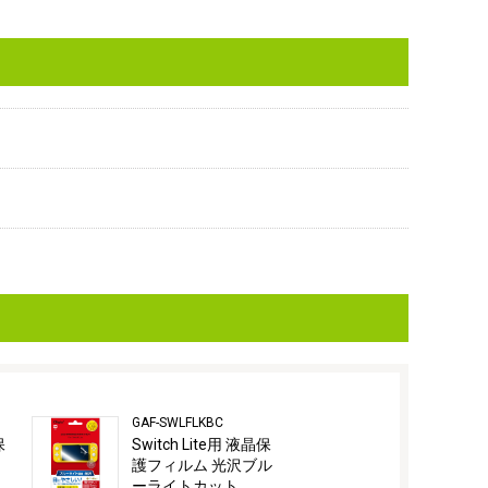
GAF-SWLFLKBC
GAF-SWLFPKW
保
Switch Lite用 液晶保
Switch Lit
護フィルム 光沢ブル
護フィルム 
ーライトカット
光沢ブルー