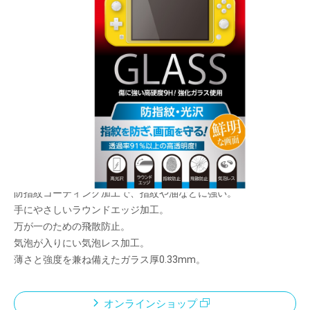
高硬度9Hの日本メーカー製ガラスを使用。キズや
汚れから液晶画面を守る防指紋・光沢ガラス
メーカー希望小売価格：
¥2,110
+ 税
限定品
指紋を防ぎ、画面を守る！
高硬度9Hの強化ガラスでキズや衝撃から液晶画面を守ります。
防指紋コーティング加工で、指紋や油などに強い。
手にやさしいラウンドエッジ加工。
万が一のための飛散防止。
気泡が入りにい気泡レス加工。
薄さと強度を兼ね備えたガラス厚0.33mm。
オンラインショップ