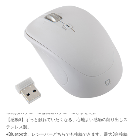
画面スクロール超絶快適。感動ホイールマウス。
メーカー希望小売価格：
¥5,550
+ 税
面倒な画面スクロールを感動体験へ。【感動ホイール】搭載。左
右どちらでも使える対称形状。
【感動1】上下に長いページを一気にスクロールできる高速モー
ドと正確にスクロールできる精密モードを自動切り替え。作業を
中断せず快適です。
【感動2】ホイールを横に倒せば画面が横スクロールするチルト
機能(横スクロールは高速スクロールしません)。
【感動3】ずっと触れていたくなる、心地よい感触の削り出しス
テンレス製。
●Bluetooth、レシーバーどちらでも接続できます。最大3台接続