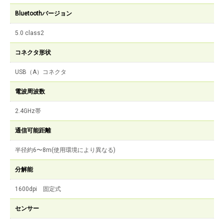
Bluetoothバージョン
5.0 class2
コネクタ形状
USB（A）コネクタ
電波周波数
2.4GHz帯
通信可能距離
半径約6〜8m(使用環境により異なる)
分解能
1600dpi 固定式
センサー