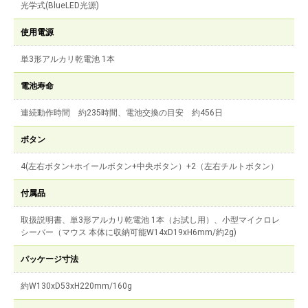
光学式(BlueLED光源)
使用電源
単3形アルカリ乾電池 1本
電池寿命
連続動作時間 約235時間、電池交換の目安 約456日
ボタン
4(左右ボタン+ホイールボタン+中央ボタン）+2（左右チルトボタン）
付属品
取扱説明書、単3形アルカリ乾電池 1本（お試し用）、小型マイクロレ
シーバー（マウス 本体に収納可能W14xD19xH6mm/約2g)
パッケージ寸法
約W130xD53xH220mm/160g