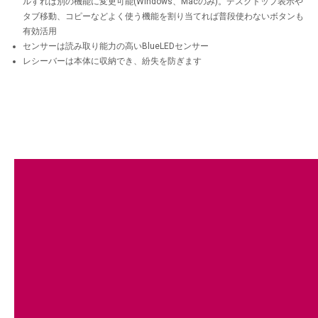
ルすれば別の機能に変更可能(Windows、Macのみ)。デスクトップ表示や
タブ移動、コピーなどよく使う機能を割り当てれば普段使わないボタンも
有効活用
センサーは読み取り能力の高いBlueLEDセンサー
レシーバーは本体に収納でき、紛失を防ぎます