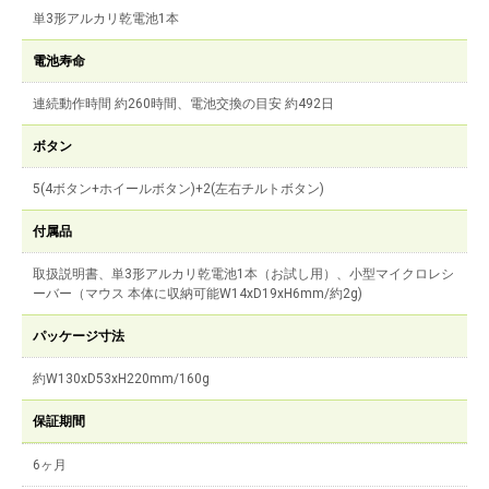
単3形アルカリ乾電池1本
電池寿命
連続動作時間 約260時間、電池交換の目安 約492日
ボタン
5(4ボタン+ホイールボタン)+2(左右チルトボタン)
付属品
取扱説明書、単3形アルカリ乾電池1本（お試し用）、小型マイクロレシ
ーバー（マウス 本体に収納可能W14xD19xH6mm/約2g)
パッケージ寸法
約W130xD53xH220mm/160g
保証期間
6ヶ月