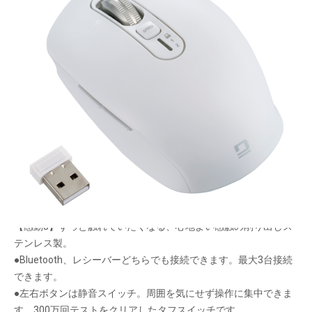
画面スクロール超絶快適。感動ホイールマウス。
メーカー希望小売価格：
¥5,830
+ 税
面倒な画面スクロールを感動体験へ。【感動ホイール】搭載。
【感動1】上下に長いページを一気にスクロールできる高速モー
ドと正確にスクロールできる精密モードを自動切り替え。作業を
中断せず快適です。
【感動2】ホイールを横に倒せば画面が横スクロールするチルト
機能(横スクロールは高速スクロールしません)。
【感動3】ずっと触れていたくなる、心地よい感触の削り出しス
テンレス製。
●Bluetooth、レシーバーどちらでも接続できます。最大3台接続
できます。
●左右ボタンは静音スイッチ。周囲を気にせず操作に集中できま
す。300万回テストをクリアしたタフスイッチです。