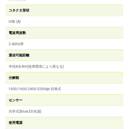
コネクタ形状
USB (A)
電波周波数
2.4GHz帯
通信可能距離
半径約6-8m(使用環境により異なる)
分解能
1000/1600/2400/3200dpi 切替式
センサー
光学式(BlueLED光源)
使用電源