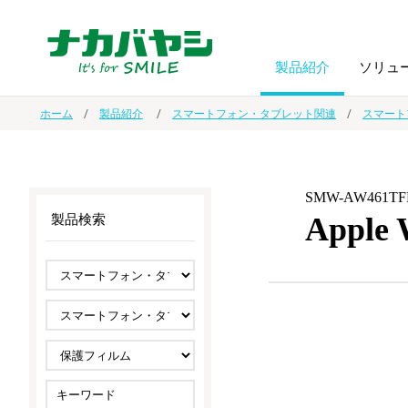
製品紹介
ソリュ
ホーム
製品紹介
スマートフォン・タブレット関連
スマート
フォトフ
BPO
トップメッセージ
（ビジネス・プロセス・アウトソーシング）
アルバム
額縁
SMW-AW461TF
Appl
製品検索
オーダー手帳・ノベルティ制作
IR情報
プリンタ用紙
ノート・
スマートフォン・
ドキュメントスキャニングサービス
サステナビリティ
ゲーム関
タブレット関連
導入事例
防災・
シルバー
セキュリティ用品