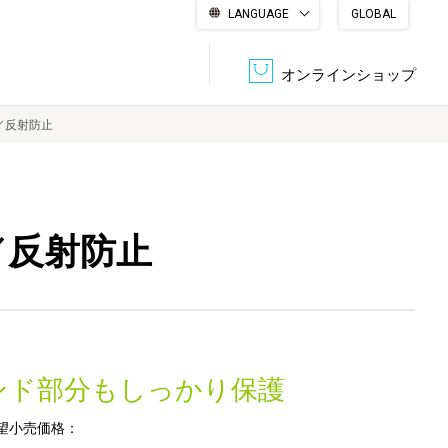
LANGUAGE
GLOBAL
English
繁體中文
简体中文
한국어
日本語
オンラインショップ
ルム／反射防止
文書管理・機密抹消
会社概要
収納・整理用品
ファニチャー
ルム／反射防止
DPS（データ・プリント・サービス）
認証一覧
筆記具
パソコン周辺機器
サステナブルな紙器製品「asue（あすえ）」
ボード用品
事務用品
ンド部分もしっかり保護
キャラクター・
学童用品
シリーズ商品
望小売価格：