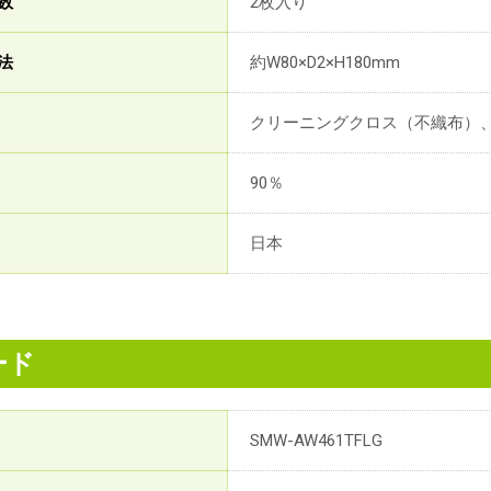
数
2枚入り
法
約W80×D2×H180mm
クリーニングクロス（不織布）
90％
日本
ード
SMW-AW461TFLG