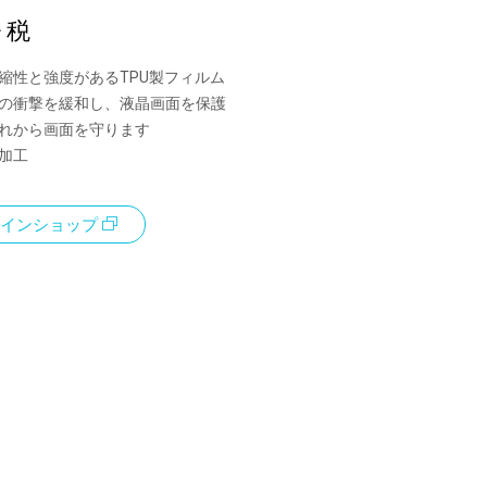
+ 税
伸縮性と強度があるTPU製フィルム
らの衝撃を緩和し、液晶画面を保護
汚れから画面を守ります
ス加工
インショップ