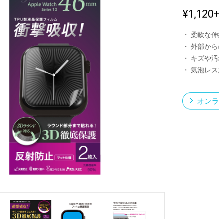
¥1,120
・ 柔軟な
新製品一覧
・ 外部か
・ キズや
・ 気泡レ
オンラ