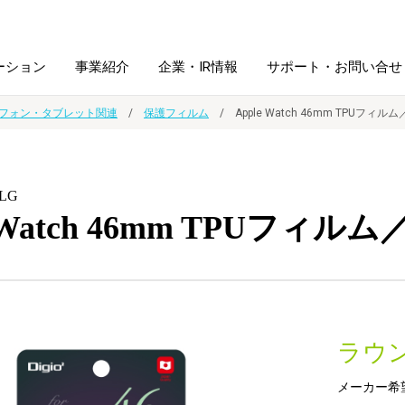
ーション
事業紹介
企業・IR情報
サポート・お問い合せ
フォン・タブレット関連
保護フィルム
Apple Watch 46mm TPUフィ
レーム・
シュレッダ・
図書館ソリューション
経営方針
ラミネータ
LG
e Watch 46mm TPUフィ
ファイル・
学校ソリューション
沿革
紙製品
ホルダー用品
総務＋クリエイティブ
採用情報
連
デジタルカメラ関連
ラウ
デジタル文具
メーカー希