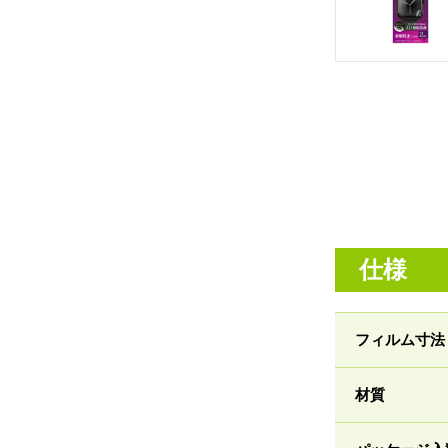
仕様
フィルム寸法
材質