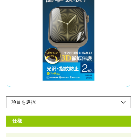
ラウンド部分もしっかり保護
メーカー希望小売価格：
¥1,120
+ 税
・ 柔軟な伸縮性と強度があるTPU製フィルム
・ 外部からの衝撃を緩和し、液晶画面を保護
・ キズや汚れから画面を守ります
・ 気泡レス加工
オンラインショップ
仕様