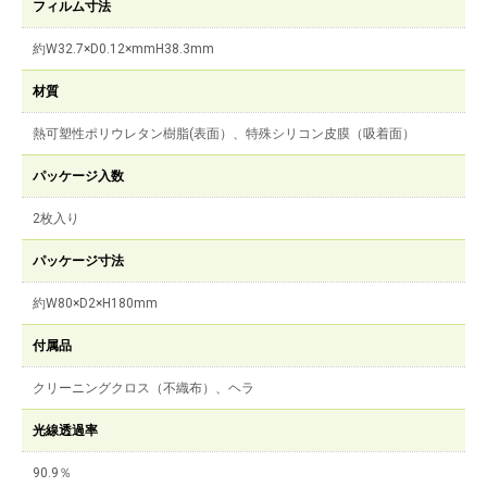
フィルム寸法
約W32.7×D0.12×mmH38.3mm
材質
熱可塑性ポリウレタン樹脂(表面）、特殊シリコン皮膜（吸着面）
パッケージ入数
2枚入り
パッケージ寸法
約W80×D2×H180mm
付属品
クリーニングクロス（不織布）、ヘラ
光線透過率
90.9％