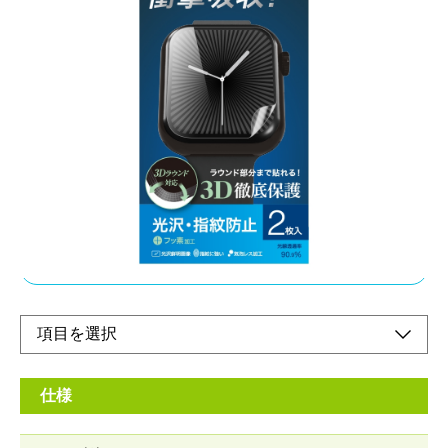
ラウンド部分もしっかり保護
メーカー希望小売価格：
¥1,120
+ 税
・ 柔軟な伸縮性と強度があるTPU製フィルム
・ 外部からの衝撃を緩和し、液晶画面を保護
・ キズや汚れから画面を守ります
・ 気泡レス加工
オンラインショップ
仕様