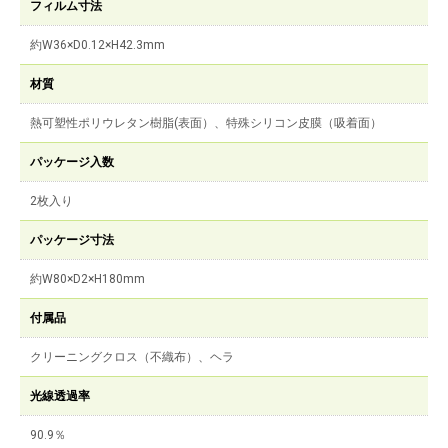
フィルム寸法
約W36×D0.12×H42.3mm
材質
熱可塑性ポリウレタン樹脂(表面）、特殊シリコン皮膜（吸着面）
パッケージ入数
2枚入り
パッケージ寸法
約W80×D2×H180mm
付属品
クリーニングクロス（不織布）、ヘラ
光線透過率
90.9％