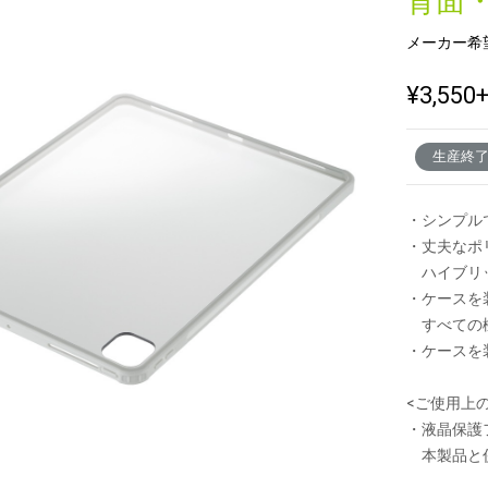
背面
メーカー希
新製品一覧
¥3,550
生産終
・シンプル
・丈夫なポ
ハイブリッ
・ケースを
すべての機
・ケースを装
<ご使用上
・液晶保護
本製品と併