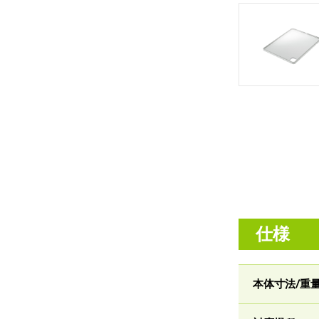
仕様
本体寸法/重