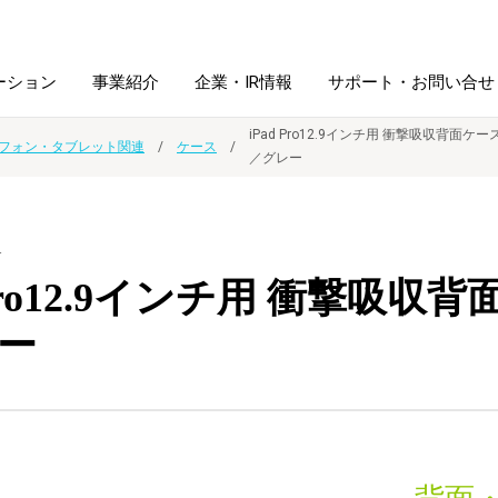
ーション
事業紹介
企業・IR情報
サポート・お問い合せ
iPad Pro12.9インチ用 衝撃吸収背面ケー
フォン・タブレット関連
ケース
／グレー
レーム・
シュレッダ・
図書館ソリューション
経営方針
ラミネータ
Y
ファイル・
学校ソリューション
沿革
紙製品
 Pro12.9インチ用 衝撃吸収
ホルダー用品
ー
総務＋クリエイティブ
採用情報
連
デジタルカメラ関連
デジタル文具