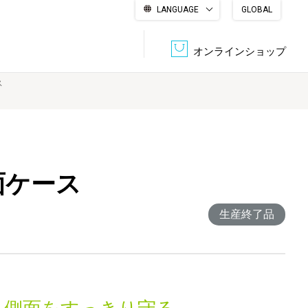
LANGUAGE
GLOBAL
English
繁體中文
简体中文
한국어
日本語
オンラインショップ
ス
文書管理・機密抹消
会社概要
収納・整理用品
ファニチャー
DPS（データ・プリント・サービス）
認証一覧
筆記具
パソコン周辺機器
背面ケース
生産終了品
サステナブルな紙器製品「asue（あすえ）」
ボード用品
事務用品
キャラクター・
学童用品
シリーズ商品