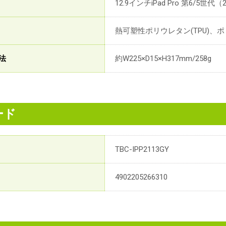
12.9インチiPad Pro 第6/5世代
熱可塑性ポリウレタン(TPU)、ポ
法
約W225×D15×H317mm/258g
ード
TBC-IPP2113GY
4902205266310