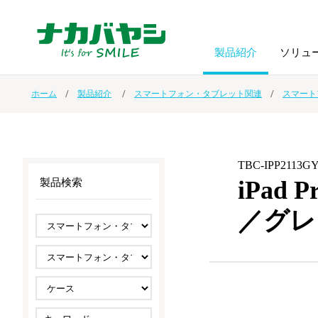
製品紹介
ソリュ
ホーム
製品紹介
スマートフォン・タブレット関連
スマート
フォトフ
BPO
トップメッセージ
（ビジネス・プロセス・アウトソーシング）
アルバム
額縁
TBC-IPP2113G
オーダー手帳・ノベルティ制作
IR情報
プリンタ用紙
ノート・
iPad
製品検索
／グレ
スマートフォン・
ドキュメントスキャニングサービス
サステナビリティ
ゲーム関
タブレット関連
導入事例
防災・
シルバー
セキュリティ用品