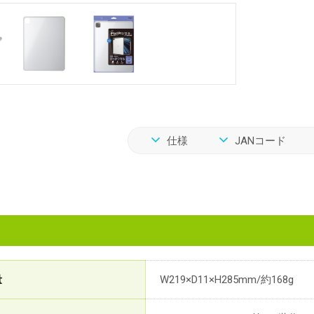
仕様
JANコード
量
W219×D11×H285mm/約168g