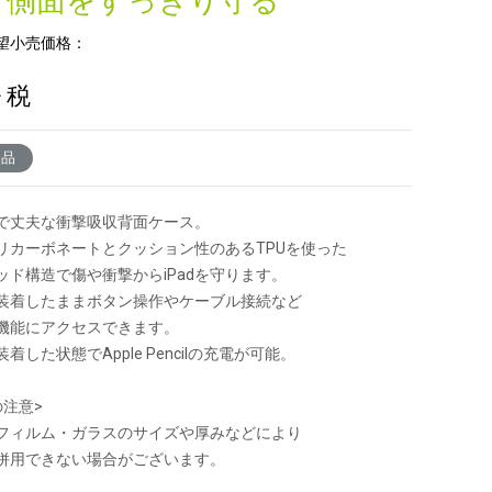
・側面をすっきり守る
望小売価格：
+ 税
了品
で丈夫な衝撃吸収背面ケース。
リカーボネートとクッション性のあるTPUを使った
ド構造で傷や衝撃からiPadを守ります。
装着したままボタン操作やケーブル接続など
能にアクセスできます。
着した状態でApple Pencilの充電が可能。
の注意>
フィルム・ガラスのサイズや厚みなどにより
用できない場合がございます。