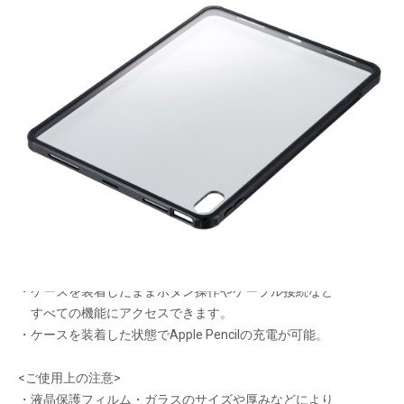
背面・側面をすっきり守る
メーカー希望小売価格：
¥3,260
+ 税
生産終了品
・シンプルで丈夫な衝撃吸収背面ケース。
・丈夫なポリカーボネートとクッション性のあるTPUを使った
ハイブリッド構造で傷や衝撃からiPadを守ります。
・ケースを装着したままボタン操作やケーブル接続など
すべての機能にアクセスできます。
・ケースを装着した状態でApple Pencilの充電が可能。
<ご使用上の注意>
・液晶保護フィルム・ガラスのサイズや厚みなどにより