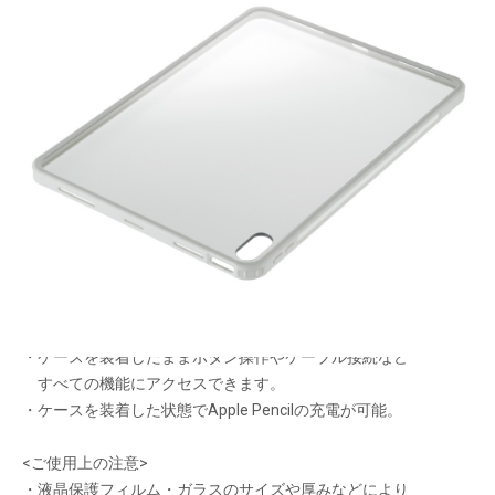
背面・側面をすっきり守る
メーカー希望小売価格：
¥3,260
+ 税
生産終了品
・シンプルで丈夫な衝撃吸収背面ケース。
・丈夫なポリカーボネートとクッション性のあるTPUを使った
ハイブリッド構造で傷や衝撃からiPadを守ります。
・ケースを装着したままボタン操作やケーブル接続など
すべての機能にアクセスできます。
・ケースを装着した状態でApple Pencilの充電が可能。
<ご使用上の注意>
・液晶保護フィルム・ガラスのサイズや厚みなどにより