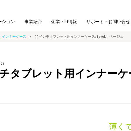
ーション
事業紹介
企業・IR情報
サポート・お問い合せ
インナーケース
11インチタブレット用インナーケース/Tyvek ベージュ
レーム・
シュレッダ・
図書館ソリューション
経営方針
ラミネータ
BG
ンチタブレット用インナーケース
ファイル・
学校ソリューション
沿革
紙製品
ホルダー用品
総務＋クリエイティブ
採用情報
連
デジタルカメラ関連
デジタル文具
薄く