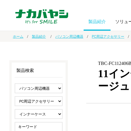
製品紹介
ソリュ
ホーム
製品紹介
パソコン周辺機器
PC周辺アクセサリー
フォトフ
BPO
トップメッセージ
（ビジネス・プロセス・アウトソーシング）
アルバム
額縁
TBC-FC112406
11イ
製品検索
オーダー手帳・ノベルティ制作
IR情報
プリンタ用紙
ノート・
ージュ
スマートフォン・
ドキュメントスキャニングサービス
サステナビリティ
ゲーム関
タブレット関連
導入事例
防災・
シルバー
セキュリティ用品