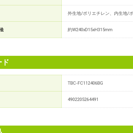
外生地/ポリエチレン、内生地/
法
約W240xD15xH315mm
ード
TBC-FC112406BG
4902205264491
品