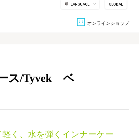
LANGUAGE
GLOBAL
English
繁體中文
简体中文
한국어
日本語
オンラインショップ
文書管理・機密抹消
会社概要
収納・整理用品
ファニチャー
/Tyvek ベ
DPS（データ・プリント・サービス）
認証一覧
筆記具
パソコン周辺機器
サステナブルな紙器製品「asue（あすえ）」
ボード用品
事務用品
キャラクター・
学童用品
シリーズ商品
て軽く、水を弾くインナーケー