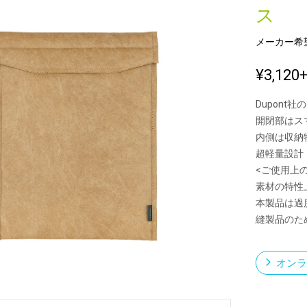
ス
メーカー希
新製品一覧
¥3,120
Dupont
開閉部はス
内側は収納
超軽量設計
<ご使用上
素材の特性
本製品は過
縫製品のた
オンラ