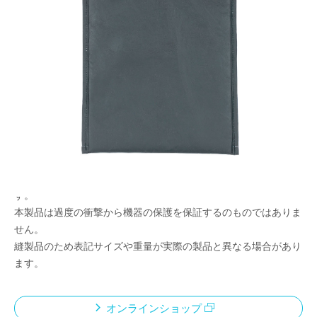
薄くて軽く、水を弾くインナーケース
メーカー希望小売価格：
¥3,120
+ 税
Dupont社のタイベック生地使用
開閉部はスマートに取り出しできるマグネットタイプ
内側は収納物を優しく保護する起毛素材使用
超軽量設計
<ご使用上の注意>
素材の特性上、使い込むことでシワや風合いの変化が発生しま
す。
本製品は過度の衝撃から機器の保護を保証するのものではありま
せん。
縫製品のため表記サイズや重量が実際の製品と異なる場合があり
ます。
オンラインショップ