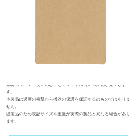
紙封筒のようなインナーケース
メーカー希望小売価格：
¥2,550
+ 税
Texon社のドイツ製ウォッシャブルペーパー使用
出し入れの際、ホックなどで収納物が傷つきにくいスリップイン
構造
内側は収納物を優しく保護する起毛素材使用
軽量設計
<ご使用上の注意>
素材の特性上、使い込むことでシワや風合いの変化が発生しま
す。
本製品は過度の衝撃から機器の保護を保証するのものではありま
せん。
縫製品のため表記サイズや重量が実際の製品と異なる場合があり
ます。