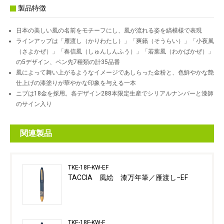
製品特徴
日本の美しい風の名前をモチーフにし、風が流れる姿を縞模様で表現
ラインアップは「雁渡し（かりわたし）」「爽籟（そうらい）」「小夜風
（さよかぜ）」「春信風（しゅんしんふう）」「若葉風（わかばかぜ）」
の5デザイン、ペン先7種類の計35品番
風によって舞い上がるようなイメージであしらった金粉と、色鮮やかな艶
仕上げの漆塗りが華やかな印象を与える一本
ニブは18金を採用。各デザイン288本限定生産でシリアルナンバーと漆師
のサイン入り
関連製品
TKE-18F-KW-EF
TACCIA 風絵 漆万年筆／雁渡し−EF
TKE-18F-KW-F