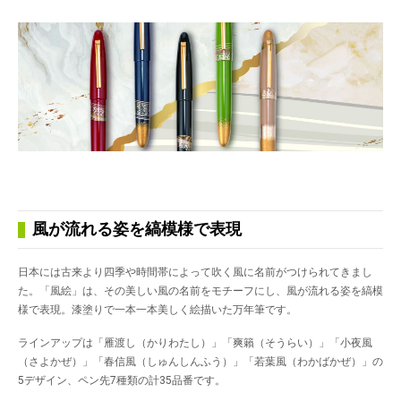
風が流れる姿を縞模様で表現
日本には古来より四季や時間帯によって吹く風に名前がつけられてきまし
た。「風絵」は、その美しい風の名前をモチーフにし、風が流れる姿を縞模
様で表現。漆塗りで一本一本美しく絵描いた万年筆です。
ラインアップは「雁渡し（かりわたし）」「爽籟（そうらい）」「小夜風
（さよかぜ）」「春信風（しゅんしんふう）」「若葉風（わかばかぜ）」の
5デザイン、ペン先7種類の計35品番です。