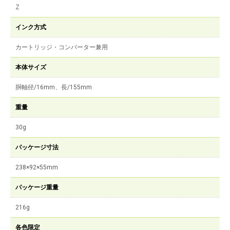
Z
インク方式
カートリッジ・コンバーター兼用
本体サイズ
胴軸径/16mm、長/155mm
重量
30g
パッケージ寸法
238×92×55mm
パッケージ重量
216g
各色限定