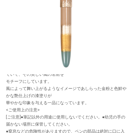
日本の風を描いた万年筆
メーカー希望小売価格：
¥124,000
+ 税
限定品
風絵は風が流れる姿を縞模様で表現し、漆塗りで一本一本美しく
描いた万年筆シリーズです。
日本には古来から四季や時間帯によって吹く風に名前がつけられ
ていて、その美しい風の名前を
モチーフにしています。
風によって舞い上がるようなイメージであしらった金粉と色鮮や
かな艶仕上げの漆塗りが
華やかな印象を与える一品になっています。
<ご使用上の注意>
[ご注意]●筆記以外の用途に使用しないでください。●幼児の手の
届かない場所に保管してください。
●窒息などの危険性がありますので、ペンの部品は絶対に口に入