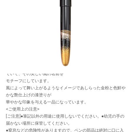
日本の風を描いた万年筆
メーカー希望小売価格：
¥124,000
+ 税
限定品
風絵は風が流れる姿を縞模様で表現し、漆塗りで一本一本美しく
描いた万年筆シリーズです。
日本には古来から四季や時間帯によって吹く風に名前がつけられ
ていて、その美しい風の名前を
モチーフにしています。
風によって舞い上がるようなイメージであしらった金粉と色鮮や
かな艶仕上げの漆塗りが
華やかな印象を与える一品になっています。
<ご使用上の注意>
[ご注意]●筆記以外の用途に使用しないでください。●幼児の手の
届かない場所に保管してください。
●窒息などの危険性がありますので、ペンの部品は絶対に口に入