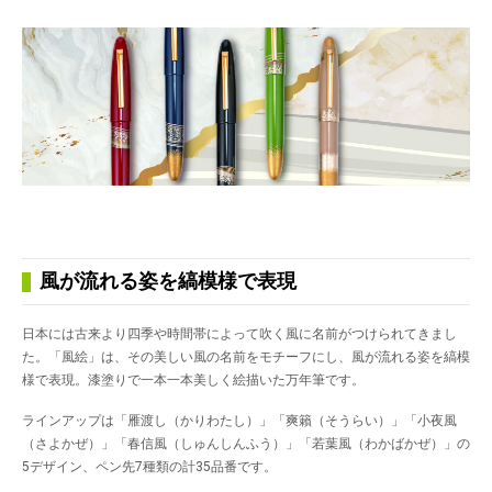
風が流れる姿を縞模様で表現
日本には古来より四季や時間帯によって吹く風に名前がつけられてきまし
た。「風絵」は、その美しい風の名前をモチーフにし、風が流れる姿を縞模
様で表現。漆塗りで一本一本美しく絵描いた万年筆です。
ラインアップは「雁渡し（かりわたし）」「爽籟（そうらい）」「小夜風
（さよかぜ）」「春信風（しゅんしんふう）」「若葉風（わかばかぜ）」の
5デザイン、ペン先7種類の計35品番です。