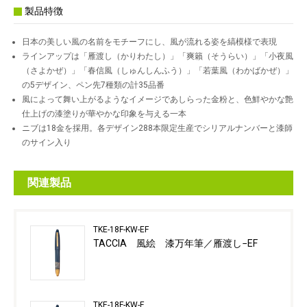
製品特徴
日本の美しい風の名前をモチーフにし、風が流れる姿を縞模様で表現
ラインアップは「雁渡し（かりわたし）」「爽籟（そうらい）」「小夜風
（さよかぜ）」「春信風（しゅんしんふう）」「若葉風（わかばかぜ）」
の5デザイン、ペン先7種類の計35品番
風によって舞い上がるようなイメージであしらった金粉と、色鮮やかな艶
仕上げの漆塗りが華やかな印象を与える一本
ニブは18金を採用。各デザイン288本限定生産でシリアルナンバーと漆師
のサイン入り
関連製品
TKE-18F-KW-EF
TACCIA 風絵 漆万年筆／雁渡し−EF
TKE-18F-KW-F