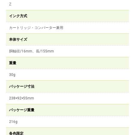
Z
インク方式
カートリッジ・コンバーター兼用
本体サイズ
胴軸径/16mm、長/155mm
重量
30g
パッケージ寸法
238×92×55mm
パッケージ重量
216g
各色限定