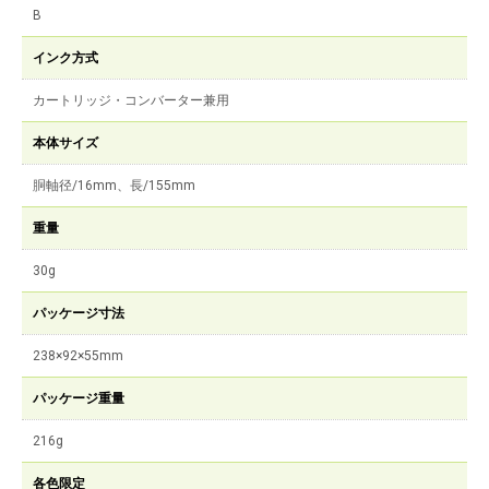
B
インク方式
カートリッジ・コンバーター兼用
本体サイズ
胴軸径/16mm、長/155mm
重量
30g
パッケージ寸法
238×92×55mm
パッケージ重量
216g
各色限定