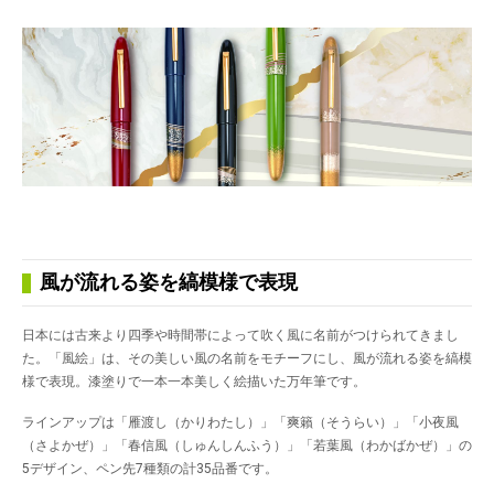
風が流れる姿を縞模様で表現
日本には古来より四季や時間帯によって吹く風に名前がつけられてきまし
た。「風絵」は、その美しい風の名前をモチーフにし、風が流れる姿を縞模
様で表現。漆塗りで一本一本美しく絵描いた万年筆です。
ラインアップは「雁渡し（かりわたし）」「爽籟（そうらい）」「小夜風
（さよかぜ）」「春信風（しゅんしんふう）」「若葉風（わかばかぜ）」の
5デザイン、ペン先7種類の計35品番です。