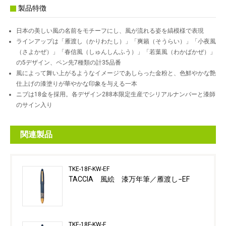
製品特徴
日本の美しい風の名前をモチーフにし、風が流れる姿を縞模様で表現
ラインアップは「雁渡し（かりわたし）」「爽籟（そうらい）」「小夜風
（さよかぜ）」「春信風（しゅんしんふう）」「若葉風（わかばかぜ）」
の5デザイン、ペン先7種類の計35品番
風によって舞い上がるようなイメージであしらった金粉と、色鮮やかな艶
仕上げの漆塗りが華やかな印象を与える一本
ニブは18金を採用。各デザイン288本限定生産でシリアルナンバーと漆師
のサイン入り
関連製品
TKE-18F-KW-EF
TACCIA 風絵 漆万年筆／雁渡し−EF
TKE-18F-KW-F