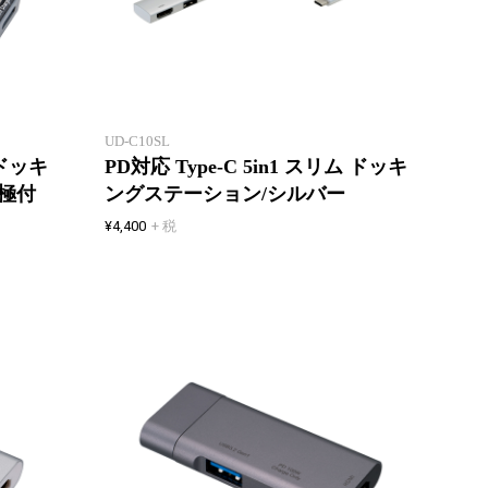
回路が見えるクールなスケルトン
デザイン
スッキ
UD-C10SL
 ドッキ
PD対応 Type-C 5in1 スリム ドッキ
4極付
ングステーション/シルバー
¥4,400
+ 税