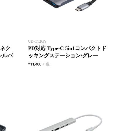
5つの
8つの機能が、1つにまとまる
パワー
UD-C12GY
コネク
PD対応 Type-C 5in1コンパクトド
シルバ
ッキングステーション/グレー
¥11,400
+ 税