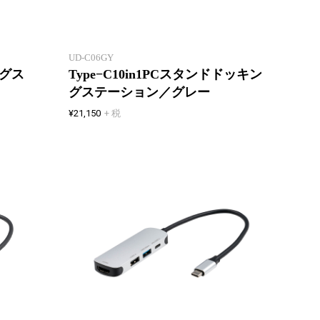
PD対応 
持ち運びできるスリム設計
ドッキ
UD-C06GY
ングス
Type−C10in1PCスタンドドッキン
グステーション／グレー
¥21,150
+ 税
タブレット・パソコンなどで使え
タブレ