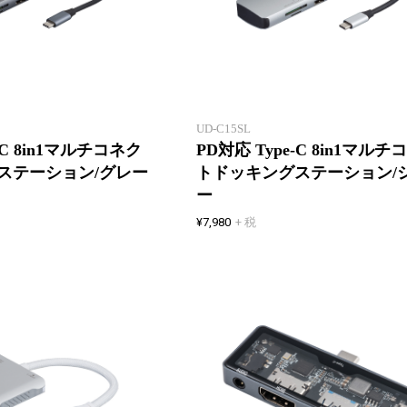
8つの機能が、1つにまとまる
UD-C15SL
-C 8in1マルチコネク
PD対応 Type-C 8in1マルチ
ステーション/グレー
トドッキングステーション/
ー
¥7,980
+ 税