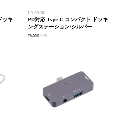
る！
る！
UD-C04SL
 ドッキ
PD対応 Type-C コンパクト ドッキ
ングステーション/シルバー
¥6,550
+ 税
タブレ
充電しながら映像出力
トドッ