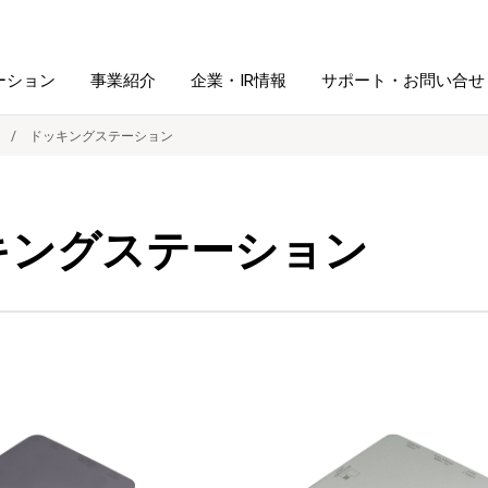
ーション
事業紹介
企業・IR情報
サポート・お問い合せ
ドッキングステーション
レーム・
シュレッダ・
図書館ソリューション
経営方針
ラミネータ
キングステーション
ファイル・
学校ソリューション
沿革
紙製品
ホルダー用品
総務＋クリエイティブ
採用情報
連
デジタルカメラ関連
デジタル文具