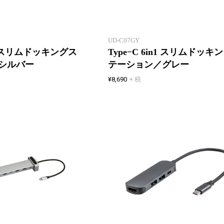
持ち運びできるスリム設計
UD-C07GY
in1 スリムドッキングス
Type−C 6in1 スリムドッキ
シルバー
テーション／グレー
¥8,690
+ 税
PD対応 Type-C 10in1PCスタンド