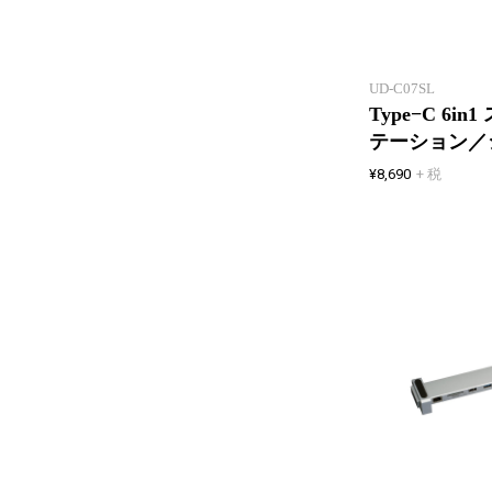
UD-C07SL
Type−C 6
テーション／
¥8,690
+ 税