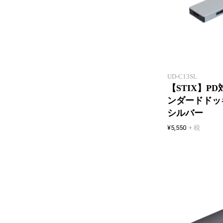
UD-C13SL
【STIX】PD対
ンダードドッ
シルバー
¥5,550
+ 税