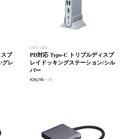
映像出力やLAN接続まで、周辺機
映像出
器を一括接続
器を一
UD-C14SL
ィスプ
PD対応 Type-C トリプルディスプ
/グレ
レイドッキングステーション/シル
バー
¥28,290
+ 税