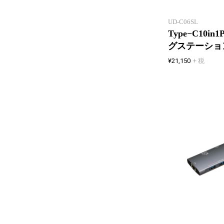
UD-C06SL
Type−C10
グステーショ
¥21,150
+ 税