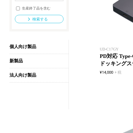
生産終了品を含む
検索する
法人向け製品
個人向け製品
UD-C17GY
PD対応 Type
新製品
ドッキングス
¥14,000
+ 税
法人向け製品