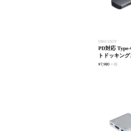
UD-C15GY
PD対応 Type
トドッキング
¥7,980
+ 税