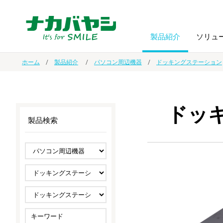
製品紹介
ソリュ
ホーム
製品紹介
パソコン周辺機器
ドッキングステーション
フォトフ
BPO
トップメッセージ
（ビジネス・プロセス・アウトソーシング）
アルバム
額縁
ドッ
製品検索
オーダー手帳・ノベルティ制作
IR情報
プリンタ用紙
ノート・
スマートフォン・
ドキュメントスキャニングサービス
サステナビリティ
ゲーム関
タブレット関連
導入事例
防災・
シルバー
セキュリティ用品