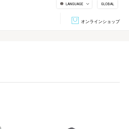
LANGUAGE
GLOBAL
English
繁體中文
简体中文
한국어
日本語
オンラインショップ
文書管理・機密抹消
会社概要
収納・整理用品
ファニチャー
DPS（データ・プリント・サービス）
認証一覧
筆記具
パソコン周辺機器
サステナブルな紙器製品「asue（あすえ）」
ボード用品
事務用品
キャラクター・
学童用品
シリーズ商品