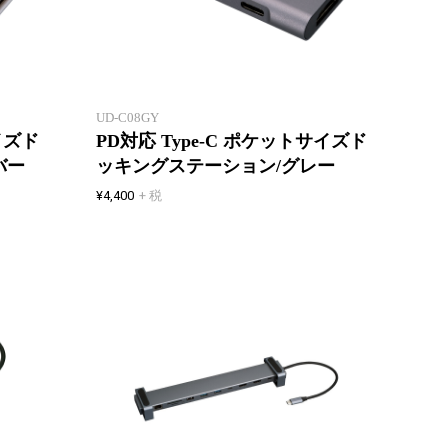
ポケットサイズで映像出力
ポケッ
UD-C08GY
イズド
PD対応 Type-C ポケットサイズド
バー
ッキングステーション/グレー
¥4,400
+ 税