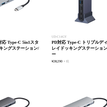
5つの機能が、1つにまとまる
薄さ1cmスリムなアルミボディ
ケーブルホルダー付き
UD-C14GY
応 Type-C 5in1スタ
PD対応 Type-C トリプルデ
キングステーション/
レイドッキングステーション
ー
¥28,290
+ 税