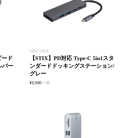
5つの
薄さ1
10Gbps 超高速データ転送可能
ケーブ
UD-C13GY
スピード
【STIX】PD対応 Type-C 5in1スタ
ルバー
ンダードドッキングステーション/
グレー
¥5,550
+ 税