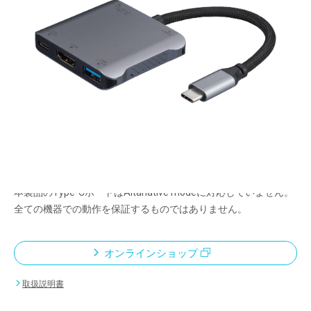
5つの機能が、1つにまとまる
パワーデリバリー 140W対応
メーカー希望小売価格：
¥11,400
+ 税
USB PD 140W対応で、超急速充電可能
USB3.2Gen2対応で10Gbps 超高速データ転送
<ご使用上の注意>
PCのType-CポートがPD充電、映像出力機能に対応していない場
合、本製品を接続してもPD充電、映像出力できません。
本製品のType-CポートはAltanative modeに対応していません。
全ての機器での動作を保証するものではありません。
オンラインショップ
取扱説明書