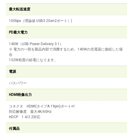
最大転送速度
10Gbps（理論値 USB3.2Gen2ポート）)
PD最大電力
140W（USB Power Delivery 3.1）
※ 電力の一部を製品内部で消費するため、140Wの充電器に接続した場
合
132W程度の給電になります。
電源
バスパワー
HDMI映像出力
コネクタ HDMI(タイプA 19pin)ポート×1
対応解像度 最大4K/60Hz
HDCP 1.4/2.2対応
付属品