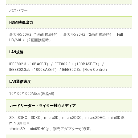
バスパワー
HDMI映像出力
最大4K/60Hz（1画面接続時）、最大4K/30Hz（2画面接続時）、Full
HD/60Hz（2画面接続時）
LAN規格
IEEE802.3（10BASE-T） / IEEE802.3u（100BASE-TX） /
IEEE802.3ab（1000BASE-T） / IEEE802.3x（Flow Control）
LAN通信速度
10/100/1000Mbps(理論値)
カードリーダー・ライター対応メディア
SD、SDHC、SDXC、microSD、microSDXC、microSDHC、miniSD※、
miniSDHC※
※miniSD、miniSDHCは、別売アダプターが必要。