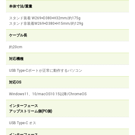
本体寸法/重量
スタンド装着 W269×D380×H32mm/約175g
スタンド非装着W269×D380×H15mm/約129g
ケーブル長
約20cm
対応機種
USB Type-Cポートが正常に動作するパソコン
対応OS
Windows11、10/macOS10.15以降/ChromeOS
インターフェース
アップストリーム側(PC側)
USB Type-C オス
インターフェース