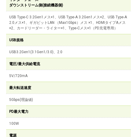
ダウンストリーム側(接続機器側)
USB Type-C 3.2Gen1メス×1、USB Type-A 3.2Gen1メス×2、USB Type-A
2.0メス×1、ギガビットLAN （Max1Gbps）メス ×1、HDMIタイプAメス
×2、カードリーダー・ライター×1、Type-Cメス×1（PD充電専用）
USB規格
USB3.2Gen1(3.1Gen1/3.0)、2.0
電圧/最大供給電流
5V/720mA
最大転送速度
5Gbps(理論値)
PD最大電力
100W
電源