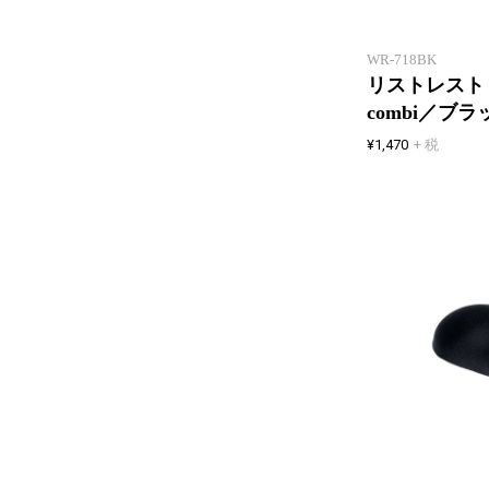
WR-718BK
リストレス
combi／ブラ
¥1,470
+ 税