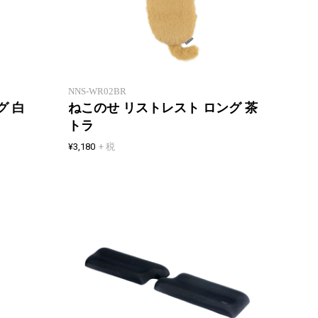
「ねこの背」と「ねこ乗せ」をモ
「ねこ
チーフにした、癒しねこリストレ
チーフ
スト
スト
NNS-WR02BR
グ 白
ねこのせ リストレスト ロング 茶
トラ
¥3,180
+ 税