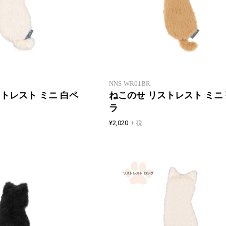
「ねこの背」と「ねこ乗せ」をモ
新製品一覧
チーフにした、癒しねこリストレ
スト
NNS-WR01BR
トレスト ミニ 白ペ
ねこのせ リストレスト ミニ
ラ
¥2,020
+ 税