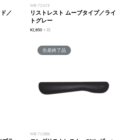
WR-721GY
ッド／
リストレスト ムーブタイプ／ライ
トグレー
¥2,850
+ 税
生産終了品
キーボ
スーッと滑る やわらかリストレス
プ。タ
ト
ト、キ
WR-713BK