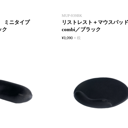
操作を快適に。
MUP-939BK
ト ミニタイプ
リストレスト＋マウスパ
ック
combi／ブラック
¥3,090
+ 税
マウス操作やタイピング時の手首
をサポートし、PCの操作を快適
に。