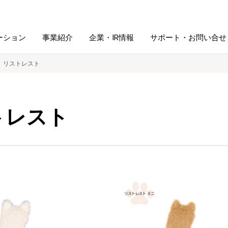
ーション
事業紹介
企業・IR情報
サポート・お問い合せ
リストレスト
レーム・
シュレッダ・
図書館ソリューション
経営方針
ラミネータ
トレスト
ファイル・
学校ソリューション
沿革
紙製品
ホルダー用品
総務＋クリエイティブ
採用情報
連
デジタルカメラ関連
デジタル文具