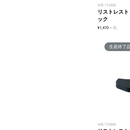
WR-716BK
リストレスト
ック
¥1,470
+ 税
生産終了
WR-720BK