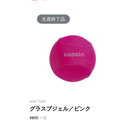
生産終了品
ギュッとにぎってストレス解消
ギュッ
WR-708P
グラスプジェル／ピンク
¥850
+ 税