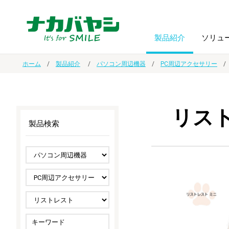
製品紹介
ソリュ
ホーム
製品紹介
パソコン周辺機器
PC周辺アクセサリー
フォトフ
BPO
トップメッセージ
（ビジネス・プロセス・アウトソーシング）
アルバム
額縁
リス
製品検索
オーダー手帳・ノベルティ制作
IR情報
プリンタ用紙
ノート・
スマートフォン・
ドキュメントスキャニングサービス
サステナビリティ
ゲーム関
タブレット関連
導入事例
防災・
シルバー
セキュリティ用品