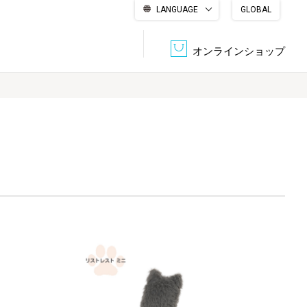
LANGUAGE
GLOBAL
English
繁體中文
简体中文
한국어
日本語
オンラインショップ
文書管理・機密抹消
会社概要
収納・整理用品
ファニチャー
DPS（データ・プリント・サービス）
認証一覧
筆記具
パソコン周辺機器
サステナブルな紙器製品「asue（あすえ）」
ボード用品
事務用品
キャラクター・
学童用品
シリーズ商品