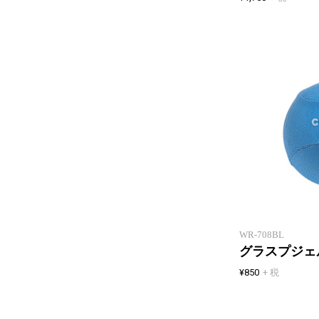
WR-708BL
グラスプジェ
¥850
+ 税