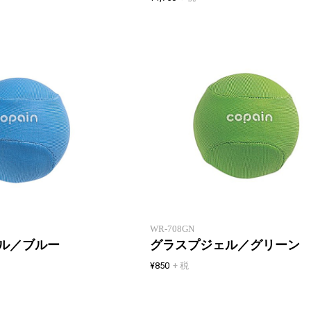
ギュッとにぎってストレス解消
WR-708GN
ル／ブルー
グラスプジェル／グリーン
¥850
+ 税