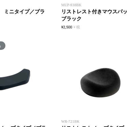
MUP-938BK
 ミニタイプ／ブラ
リストレスト付きマウスパ
ブラック
¥2,500
+ 税
品
スーッと滑るスマートリストレス
ト
WR-721BK