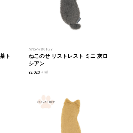
「ねこの背」と「ねこ乗せ」をモ
「ねこ
チーフにした、癒しねこリストレ
チーフ
スト
スト
NNS-WR01GY
 茶ト
ねこのせ リストレスト ミニ 灰ロ
シアン
¥2,020
+ 税