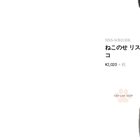
NNS-WR01BK
ねこのせ リス
コ
¥2,020
+ 税