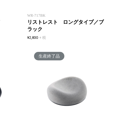
を快適に。
し、キ
WR-717BK
ッド
リストレスト ロングタイプ／ブ
ラック
¥2,830
+ 税
生産終了品
手首をサポートし、マウスの操作
スーッ
を快適に。
ト