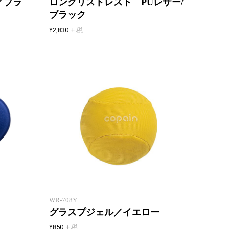
／ブラ
ロングリストレスト PUレザー/
ブラック
¥2,830
+ 税
低反発リストレストが疲労を軽減
ギュッ
WR-708Y
グラスプジェル／イエロー
¥850
+ 税