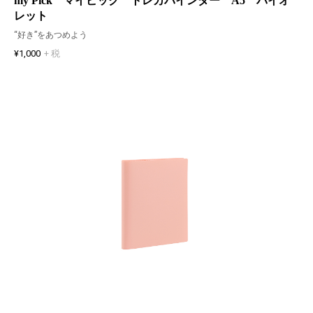
my Pick マイピック トレカバインダー A5 バイオ
レット
“好き”をあつめよう
¥1,000
+ 税