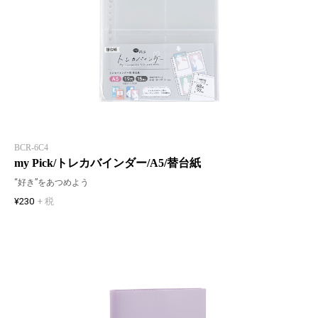
BCR-6C4
my Pick/トレカバインダー/A5/替台紙
“好き”をあつめよう
¥230
+ 税