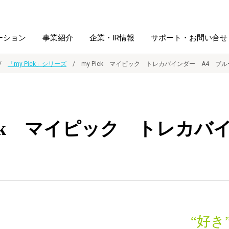
ーション
事業紹介
企業・IR情報
サポート・お問い合せ
「my Pick」シリーズ
my Pick マイピック トレカバインダー A4 ブル
レーム・
シュレッダ・
図書館ソリューション
経営方針
ラミネータ
Pick マイピック トレカ
ファイル・
学校ソリューション
沿革
紙製品
ホルダー用品
総務＋クリエイティブ
採用情報
連
デジタルカメラ関連
デジタル文具
“好き