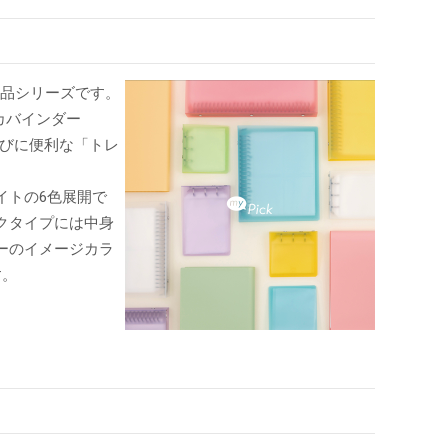
用品シリーズです。
カバインダー
運びに便利な「トレ
イトの6色展開で
クタイプには中身
ーのイメージカラ
す。