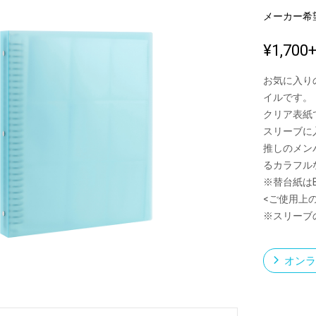
メーカー希
¥1,700
新製品一覧
お気に入り
イルです。
クリア表紙
スリーブに
推しのメン
るカラフル
※替台紙はB
<ご使用上
※スリーブ
オンラ