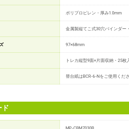
ポリプロピレン・厚み1.0mm
金属製縦てこ式30穴バインダー・
ズ
97×68mm
トレカ縦型9面×片面収納・25枚
替台紙はBCR-6-Nをご使用くだ
ード
MP-CBM7030B