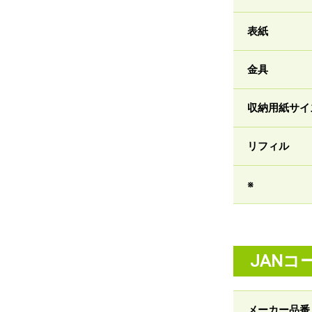
表紙
金具
収納用紙サイ
リフィル
※
JANコ
メーカー品番