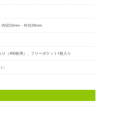
内径25mm・外径29mm
入り（450枚用）、フリーポケット1枚入り
さい