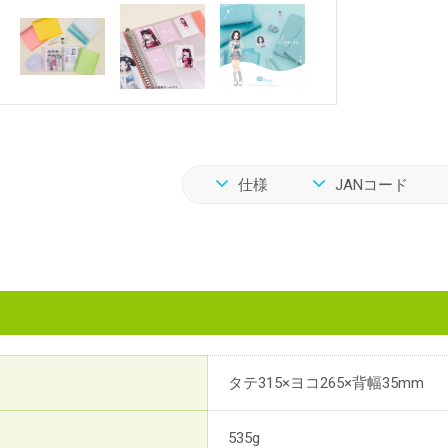
仕様
JANコード
タテ315×ヨコ265×背幅35mm
535g