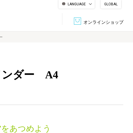
LANGUAGE
GLOBAL
English
繁體中文
简体中文
한국어
日本語
オンラインショップ
ー
文書管理・機密抹消
会社概要
収納・整理用品
ファニチャー
バインダー A4
DPS（データ・プリント・サービス）
認証一覧
筆記具
パソコン周辺機器
サステナブルな紙器製品「asue（あすえ）」
ボード用品
事務用品
キャラクター・
学童用品
シリーズ商品
”をあつめよう