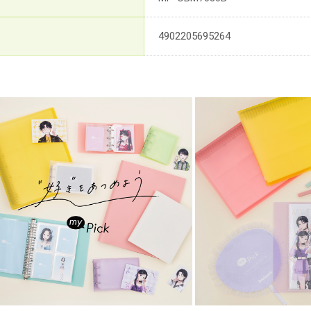
4902205695264