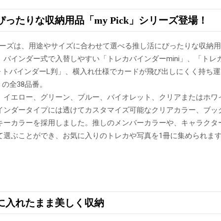
ったりな収納用品「my Pick」シリーズ登場！
」シリーズは、用途やサイズに合わせて選べる推し活にぴったりな収納
、バインダー式で入替しやすい「トレカバインダーmini」、「トレ
「フォトバインダーL判」、横入れ仕様でカードが飛び出しにくく持ち
」の全38品番。
、イエロー、グリーン、ブルー、バイオレット、クリアまたはホワ
インダータイプには透けてカスタマイズ可能なクリアカラー、ブッ
キーカラーを採用しました。推しのメンバーカラーや、キャラクタ
て選ぶことができ、お気に入りのトレカや写真を1冊に集められま
に入れたまま美しく収納