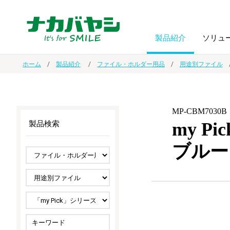
製品紹介
ソリュ
ホーム
製品紹介
ファイル・ホルダー用品
用途別ファイル
フォトフ
BPO
トップメッセージ
（ビジネス・プロセス・アウトソーシング）
アルバム
額縁
MP-CBM7030B
my 
製品検索
オーダー手帳・ノベルティ制作
IR情報
プリンタ用紙
ノート・
ブルー
スマートフォン・
ドキュメントスキャニングサービス
サステナビリティ
ゲーム関
タブレット関連
導入事例
防災・
シルバー
セキュリティ用品