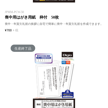
JPMM-PCW-50
喪中用はがき用紙 枠付 50枚
喪中・年賀欠礼状の挨拶に自宅で簡単に喪中・年賀欠礼状を作成できます。
¥700
+ 税
生産終了品