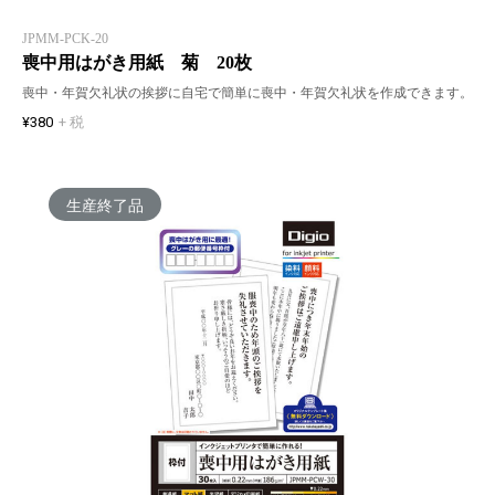
JPMM-PCK-20
喪中用はがき用紙 菊 20枚
喪中・年賀欠礼状の挨拶に自宅で簡単に喪中・年賀欠礼状を作成できます。
¥380
+ 税
生産終了品