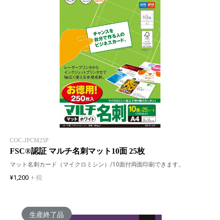
COC-JPCM25P
FSC®認証 マルチ名刺マット10面 25枚
マット名刺カード（マイクロミシン）/10面付両面印刷できます。
¥1,200
+ 税
生産終了品