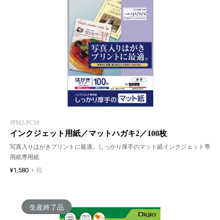
JPM2-PC10
インクジェット用紙／マットハガキ2／100枚
写真入りはがきプリントに最適。しっかり厚手のマット紙インクジェット専
用紙専用紙
¥1,580
+ 税
生産終了品