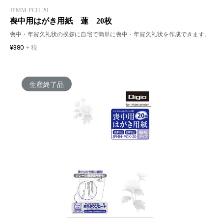
JPMM-PCH-20
喪中用はがき用紙 蓮 20枚
喪中・年賀欠礼状の挨拶に自宅で簡単に喪中・年賀欠礼状を作成できます。
¥380
+ 税
生産終了品