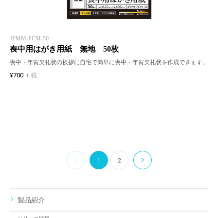
JPMM-PCM-50
喪中用はがき用紙 無地 50枚
喪中・年賀欠礼状の挨拶に自宅で簡単に喪中・年賀欠礼状を作成できます。
¥700
+ 税
1
2
製品紹介