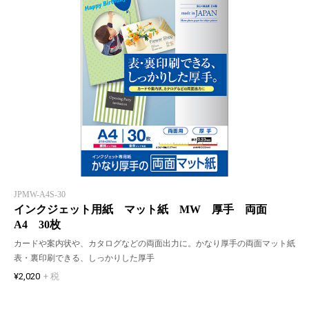
JPMW-A4S-30
インクジェット用紙 マット紙 MW 厚手 両面
A4 30枚
カードや案内状や、カタログなどの両面出力に。かなり厚手の両面マット紙
表・裏印刷できる、しっかりした厚手
¥2,020
+ 税