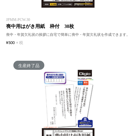
JPMM-PCW-30
喪中用はがき用紙 枠付 30枚
喪中・年賀欠礼状の挨拶に自宅で簡単に喪中・年賀欠礼状を作成できます。
¥500
+ 税
生産終了品