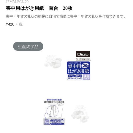
JPMM-PCL-20
喪中用はがき用紙 百合 20枚
喪中・年賀欠礼状の挨拶に自宅で簡単に喪中・年賀欠礼状を作成できます。
¥420
+ 税
生産終了品