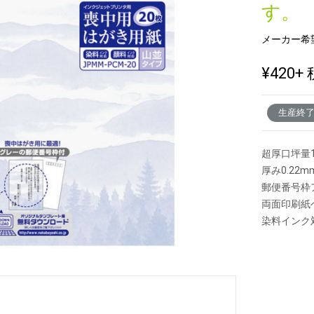
す。
メーカー希
新製品一覧
¥420
+ 
生産終
超厚口坪量1
厚み0.22
郵便番号枠
両面印刷紙
染料インク