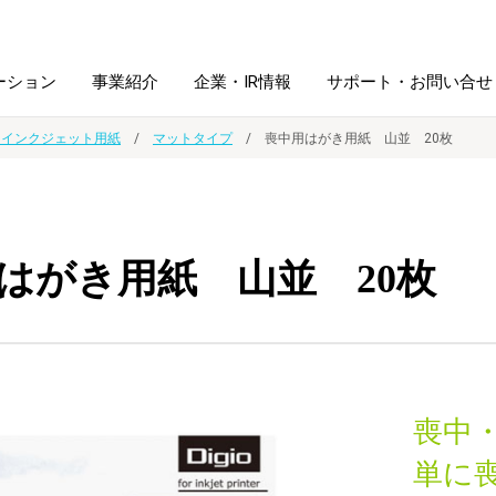
ーション
事業紹介
企業・IR情報
サポート・お問い合せ
 インクジェット用紙
マットタイプ
喪中用はがき用紙 山並 20枚
レーム・
シュレッダ・
図書館ソリューション
経営方針
ラミネータ
はがき用紙 山並 20枚
ファイル・
学校ソリューション
沿革
紙製品
ホルダー用品
総務＋クリエイティブ
採用情報
連
デジタルカメラ関連
喪中
デジタル文具
単に