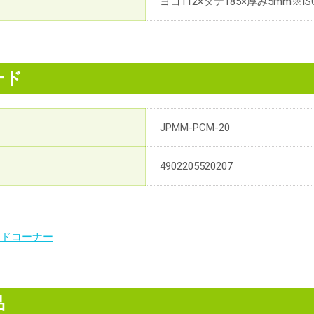
ヨコ112×タテ185×厚み5mm※I
ード
JPMM-PCM-20
4902205520207
ードコーナー
品