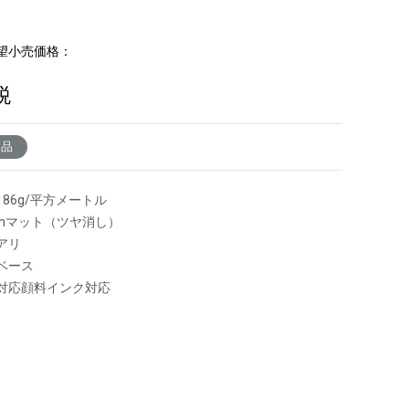
望小売価格：
税
了品
86g/平方メートル
mmマット（ツヤ消し）
アリ
ベース
対応顔料インク対応