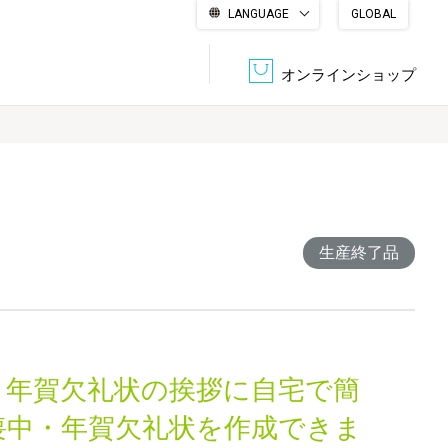
LANGUAGE
GLOBAL
English
繁體中文
简体中文
한국어
日本語
オンラインショップ
文書管理・機密抹消
会社概要
収納・整理用品
ファニチャー
DPS（データ・プリント・サービス）
認証一覧
生産終了品
筆記具
パソコン周辺機器
サステナブルな紙器製品「asue（あすえ）」
ボード用品
事務用品
・年賀欠礼状の挨拶に自宅で簡
キャラクター・
学童用品
シリーズ商品
喪中・年賀欠礼状を作成できま