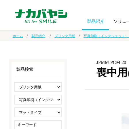
製品紹介
ソリュ
ホーム
製品紹介
プリンタ用紙
写真印刷（インクジェット）
フォトフ
BPO
トップメッセージ
（ビジネス・プロセス・アウトソーシング）
アルバム
額縁
JPMM-PCM-20
喪中用
製品検索
オーダー手帳・ノベルティ制作
IR情報
プリンタ用紙
ノート・
スマートフォン・
ドキュメントスキャニングサービス
サステナビリティ
ゲーム関
タブレット関連
導入事例
防災・
シルバー
セキュリティ用品