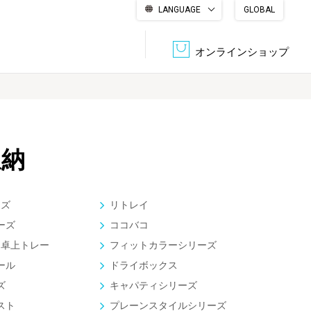
LANGUAGE
GLOBAL
English
繁體中文
简体中文
한국어
日本語
オンラインショップ
文書管理・機密抹消
会社概要
収納・整理用品
ファニチャー
収納
DPS（データ・プリント・サービス）
認証一覧
筆記具
パソコン周辺機器
ーズ
リトレイ
サステナブルな紙器製品「asue（あすえ）」
ーズ
ココバコ
ボード用品
事務用品
ア) 卓上トレー
フィットカラーシリーズ
ール
ドライボックス
キャラクター・
学童用品
ズ
キャパティシリーズ
シリーズ商品
スト
プレーンスタイルシリーズ