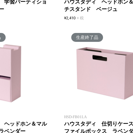
 学習パーティショ
ハウスタディ ヘッドホン
ー
チスタンド ベージュ
¥2,410
+ 税
品
生産終了品
マルチに使えるヘッドホンスタン
ド
HSD-FB01LA
 ヘッドホン＆マル
ハウスタディ 仕切りケー
ラベンダー
ファイルボックス ラベン