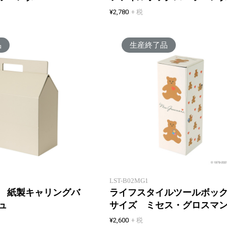
¥2,780
+ 税
品
生産終了品
おうち型の可愛いキャリングバッ
グ
LST-B02MG1
 紙製キャリングバ
ライフスタイルツールボッ
ュ
サイズ ミセス・グロスマ
¥2,600
+ 税