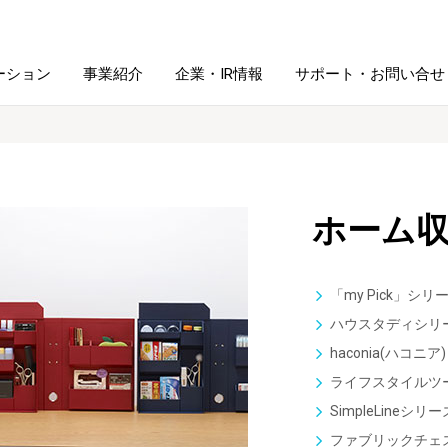
ーション
事業紹介
企業・IR情報
サポート・お問い合せ
レーム・
シュレッダ・
図書館ソリューション
経営方針
ラミネータ
ホーム
ファイル・
学校ソリューション
沿革
紙製品
ホルダー用品
「my Pick」シリ
総務＋クリエイティブ
採用情報
ハウスタディシリ
連
デジタルカメラ関連
haconia(ハコニ
ライフスタイルツ
デジタル文具
SimpleLineシリー
ファブリックチェ