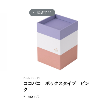
生産終了品
置くだけ簡単。スピーカー付き収
納。
重ねて
KBK-101-PI
ココバコ ボックスタイプ ピン
ク
¥1,450
+ 税