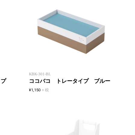
重ねて収納 紙製卓上小物入れ
重ねて
KBK-301-BL
イプ
ココバコ トレータイプ ブルー
¥1,150
+ 税