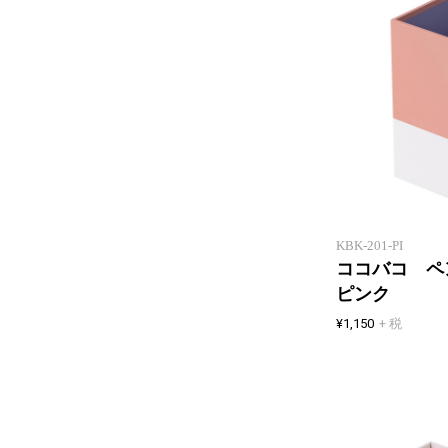
KBK-201-PI
ココバコ 
ピンク
¥1,150
+ 税