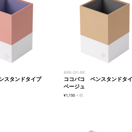
重ねて収納 紙製卓上小物入れ
KBK-201-BE
ペンスタンドタイプ
ココバコ ペンスタンドタ
ベージュ
¥1,150
+ 税