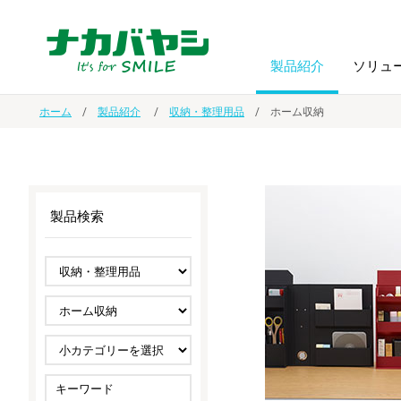
製品紹介
ソリュ
ホーム
製品紹介
収納・整理用品
ホーム収納
フォトフ
BPO
トップメッセージ
（ビジネス・プロセス・アウトソーシング）
アルバム
額縁
製品検索
オーダー手帳・ノベルティ制作
IR情報
プリンタ用紙
ノート・
スマートフォン・
ドキュメントスキャニングサービス
サステナビリティ
ゲーム関
タブレット関連
導入事例
防災・
シルバー
セキュリティ用品