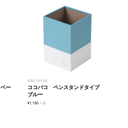
重ねて収納 紙製卓上小物入れ
重ねて
KBK-201-BL
 ベー
ココバコ ペンスタンドタイプ
ブルー
¥1,150
+ 税