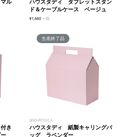
＆マル
ハウスタディ タブレットスタン
ド＆ケーブルケース ベージュ
¥1,660
+ 税
生産終了品
ケース付きで分類しやすいファイ
おうち
ルボックス
グ
HSD-PC01LA
ス付き
ハウスタディ 紙製キャリングバ
ダー
ッグ ラベンダー