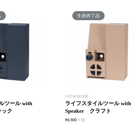
品
生産終了品
置くだけ簡単。スピーカー付き収
納。
LST-WS01KR
ツール with
ライフスタイルツール with
ブラック
Speaker クラフト
¥6,500
+ 税