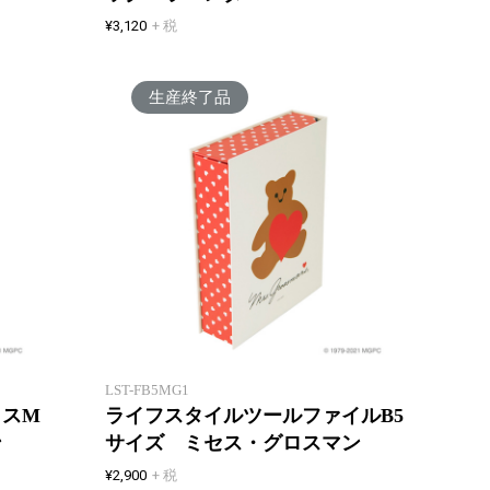
¥3,120
+ 税
生産終了品
使わないときシンプルな紙箱収納
使わな
LST-FB5MG1
クスM
ライフスタイルツールファイルB5
ン
サイズ ミセス・グロスマン
¥2,900
+ 税