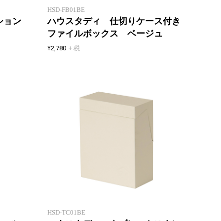
HSD-FB01BE
ション
ハウスタディ 仕切りケース付き
ファイルボックス ベージュ
¥2,780
+ 税
マルチに使えるヘッドホンスタン
ケーブ
ド
スタン
HSD-TC01BE