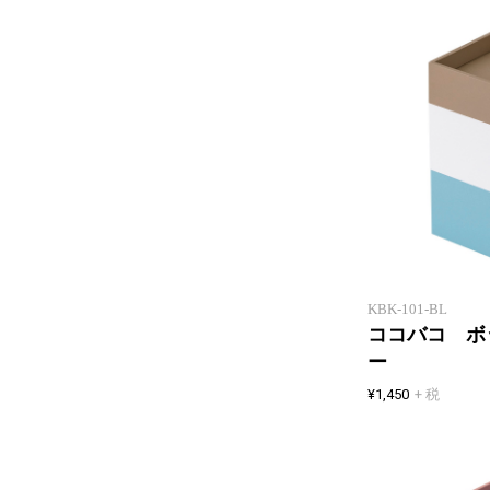
KBK-101-BL
ココバコ ボ
ー
¥1,450
+ 税