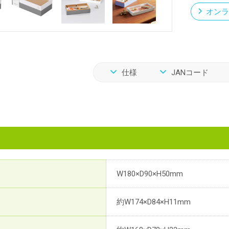
オンラ
仕様
JANコード
W180×D90×H50mm
約W174×D84×H11mm