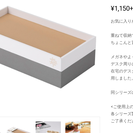
¥1,150
お気に入り
新製品一覧
重ねて収納
ちょこんと
メガネやよ
デスク周り
在宅のデス
用しました
同シリーズ
<ご使用上
各シリーズ
ご了承くだ