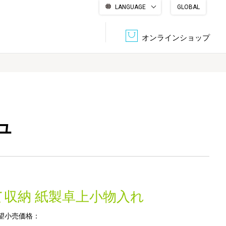
LANGUAGE
GLOBAL
English
繁體中文
简体中文
한국어
日本語
オンラインショップ
文書管理・機密抹消
会社概要
収納・整理用品
ファニチャー
ュ
DPS（データ・プリント・サービス）
認証一覧
筆記具
パソコン周辺機器
サステナブルな紙器製品「asue（あすえ）」
ボード用品
事務用品
て収納 紙製卓上小物入れ
キャラクター・
学童用品
シリーズ商品
望小売価格：