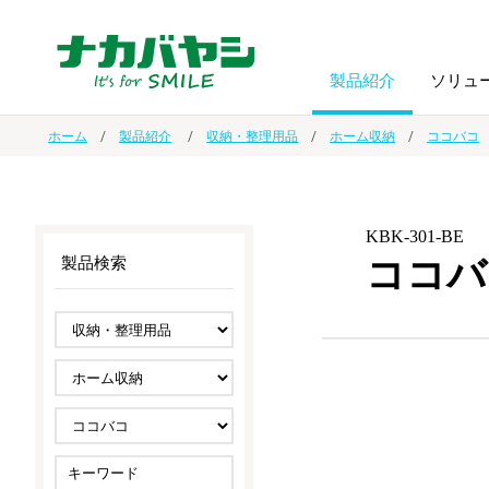
製品紹介
ソリュ
ホーム
製品紹介
収納・整理用品
ホーム収納
ココバコ
フォトフ
BPO
トップメッセージ
（ビジネス・プロセス・アウトソーシング）
アルバム
額縁
KBK-301-BE
ココバ
製品検索
オーダー手帳・ノベルティ制作
IR情報
プリンタ用紙
ノート・
スマートフォン・
ドキュメントスキャニングサービス
サステナビリティ
ゲーム関
タブレット関連
導入事例
防災・
シルバー
セキュリティ用品