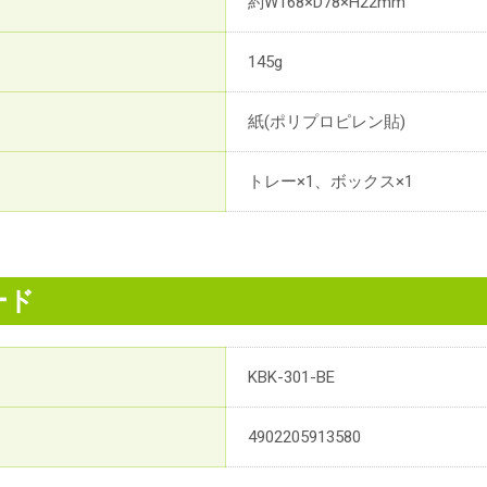
約W168×D78×H22mm
145g
紙(ポリプロピレン貼)
トレー×1、ボックス×1
ード
KBK-301-BE
4902205913580