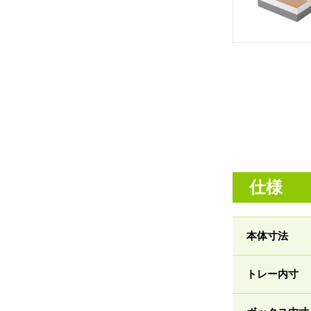
仕様
本体寸法
トレー内寸