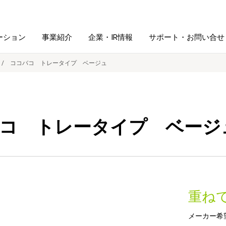
ーション
事業紹介
企業・IR情報
サポート・お問い合せ
ココバコ トレータイプ ベージュ
レーム・
シュレッダ・
図書館ソリューション
経営方針
ラミネータ
コ トレータイプ ベージ
ファイル・
学校ソリューション
沿革
紙製品
ホルダー用品
総務＋クリエイティブ
採用情報
連
デジタルカメラ関連
重ね
デジタル文具
メーカー希