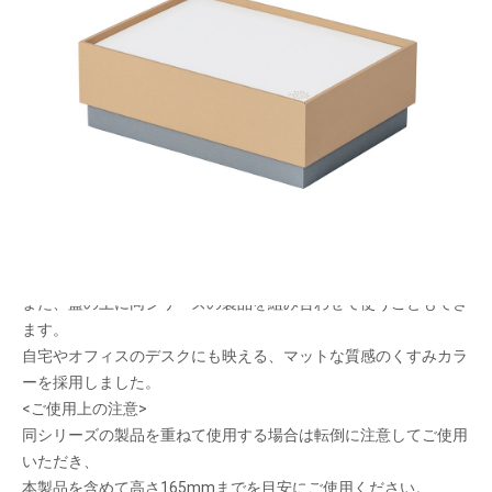
スライドトレー付 紙製の小さなお道具箱
メーカー希望小売価格：
¥1,980
+ 税
お気に入りが、ここに
文具や裁縫道具、コスメなどの散らかりがちな小道具を収納でき
る、紙製のお道具箱です。
こまごました小物の整理に便利なスライドトレー付き。
蓋の上がトレーになっているので、作業中の小物の置き場として
お使いいただけます。
また、蓋の上に同シリーズの製品を組み合わせて使うこともでき
ます。
自宅やオフィスのデスクにも映える、マットな質感のくすみカラ
ーを採用しました。
<ご使用上の注意>
同シリーズの製品を重ねて使用する場合は転倒に注意してご使用
いただき、
本製品を含めて高さ165mmまでを目安にご使用ください。