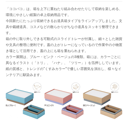
「ココバコ」は、箱を上下に重ねたり組み合わせたりして収納を楽しめる、
環境にやさしい紙製の卓上収納用品です。
今回新たにたっぷり収納できるお道具箱タイプをラインアップしました。文
具や裁縫道具、コスメなどの散らかりがちな小道具をスッキリ整理できま
す。
箱の中に取り外しできる可動式のスライドトレーが付属し、細々とした雑貨
や文具の整理に便利です。蓋の上がトレーになっているので作業中の小物置
き場として活用でき、蓋の上にも箱を重ねられます。
カラー展開は、ブルー・ピンク・ベージュの3種類。箱には、カラーごとに
異なるイラスト（「トリ」、「ハナ」、「ツリー」）を箔押ししています。
紙の質感と、トレンドの“くすみカラー”で優しい雰囲気を演出し、様々なイ
ンテリアに馴染みます。