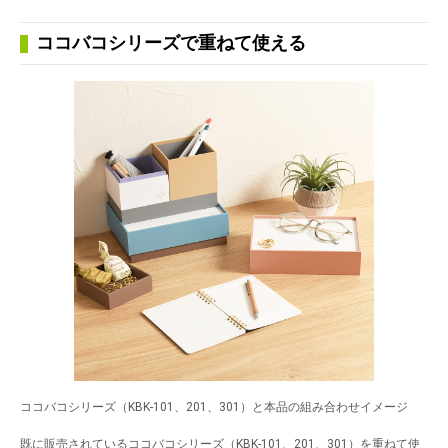
ココバコシリーズで重ねて使える
ココバコシリーズ（KBK-101、201、301）と本品の組み合わせイメージ
既に販売されているココバコシリーズ（KBK-101、201、301）を重ねて使