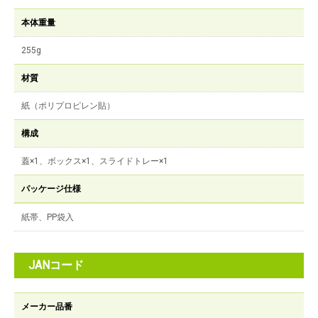
本体重量
255g
材質
紙（ポリプロピレン貼）
構成
蓋×1、ボックス×1、スライドトレー×1
パッケージ仕様
紙帯、PP袋入
JANコード
メーカー品番