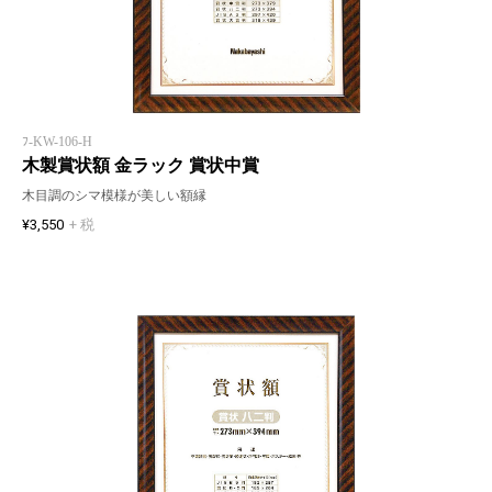
ﾌ-KW-106-H
木製賞状額 金ラック 賞状中賞
木目調のシマ模様が美しい額縁
¥3,550
+ 税