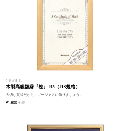
ﾌ-KWH-11
木製高級額縁『桧』 B5（JIS規格）
大切な賞状だから、ゴージャスに飾りましょう。
¥1,800
+ 税