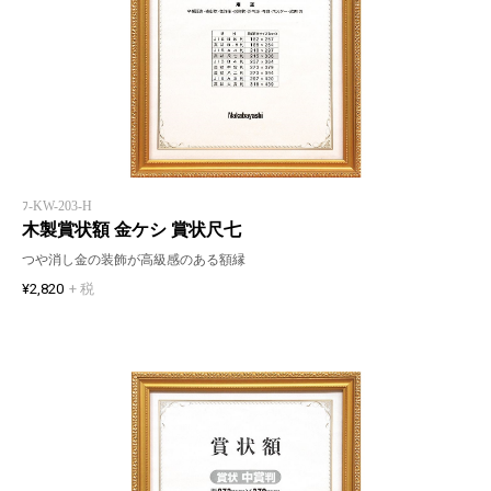
ﾌ-KW-203-H
木製賞状額 金ケシ 賞状尺七
つや消し金の装飾が高級感のある額縁
¥2,820
+ 税