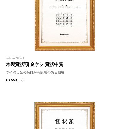
ﾌ-KW-206-H
木製賞状額 金ケシ 賞状中賞
つや消し金の装飾が高級感のある額縁
¥3,550
+ 税