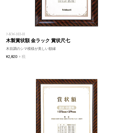
ﾌ-KW-103-H
木製賞状額 金ラック 賞状尺七
木目調のシマ模様が美しい額縁
¥2,820
+ 税