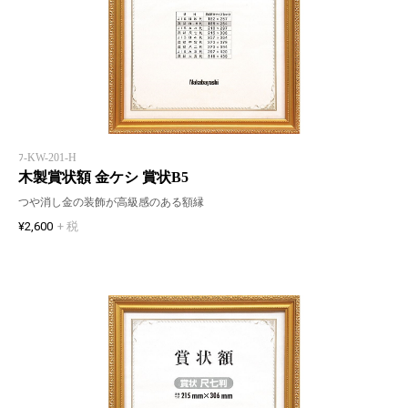
ﾌ-KW-201-H
木製賞状額 金ケシ 賞状B5
つや消し金の装飾が高級感のある額縁
¥2,600
+ 税