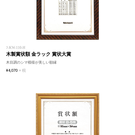
ﾌ-KW-110-H
木製賞状額 金ラック 賞状大賞
木目調のシマ模様が美しい額縁
¥4,070
+ 税