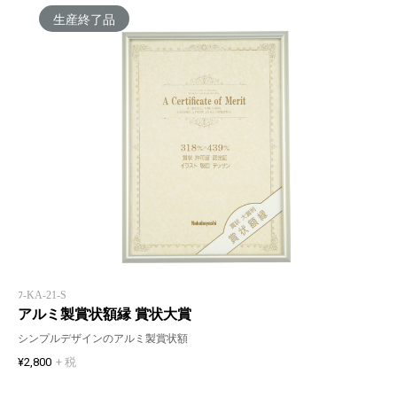
生産終了品
ﾌ-KA-21-S
アルミ製賞状額縁 賞状大賞
シンプルデザインのアルミ製賞状額
¥2,800
+ 税