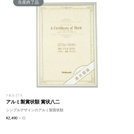
生産終了品
ﾌ-KA-17-S
アルミ製賞状額 賞状八二
シンプルデザインのアルミ製賞状額
¥2,490
+ 税