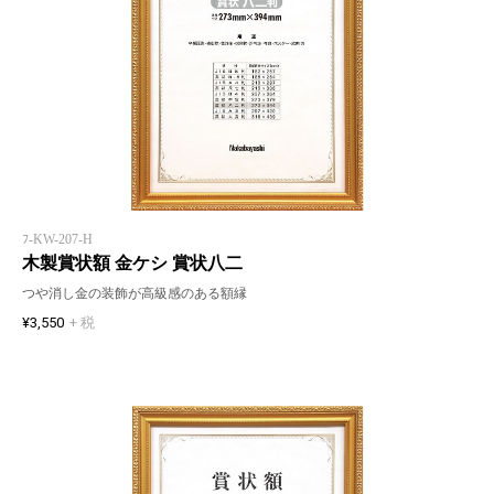
ﾌ-KW-207-H
木製賞状額 金ケシ 賞状八二
つや消し金の装飾が高級感のある額縁
¥3,550
+ 税