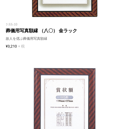
ﾌ-SS-10
葬儀用写真額縁 （八〇） 金ラック
故人を偲ぶ葬儀用写真額縁
¥3,210
+ 税