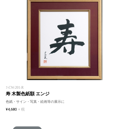
ﾌ-CW-201-R
寿 木製色紙額 エンジ
色紙・サイン・写真・絵画等の展示に
¥4,680
+ 税