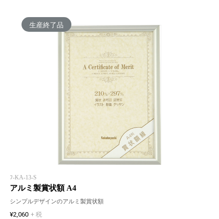
生産終了品
ﾌ-KA-13-S
アルミ製賞状額 A4
シンプルデザインのアルミ製賞状額
¥2,060
+ 税