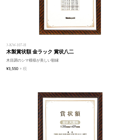
ﾌ-KW-107-H
木製賞状額 金ラック 賞状八二
木目調のシマ模様が美しい額縁
¥3,550
+ 税