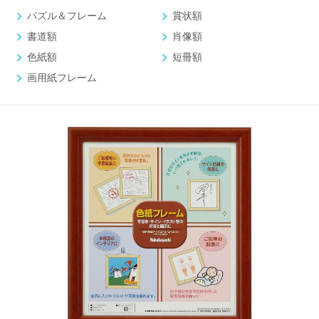
パズル＆フレーム
賞状額
書道額
肖像額
色紙額
短冊額
画用紙フレーム