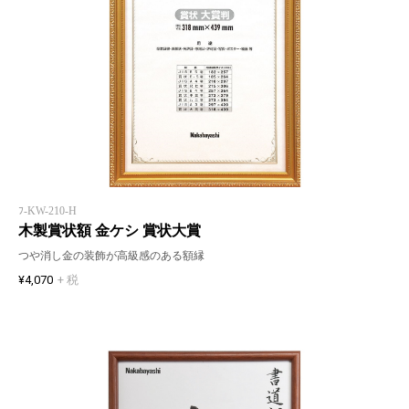
ﾌ-KW-210-H
木製賞状額 金ケシ 賞状大賞
つや消し金の装飾が高級感のある額縁
¥4,070
+ 税