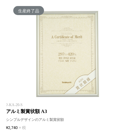
生産終了品
ﾌ-KA-20-S
アルミ製賞状額 A3
シンプルデザインのアルミ製賞状額
¥2,740
+ 税