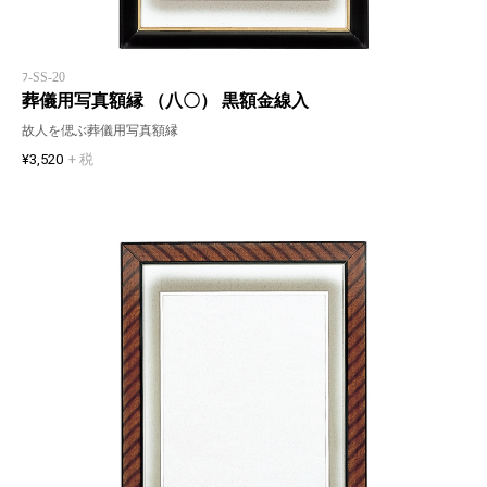
ﾌ-SS-20
葬儀用写真額縁 （八〇） 黒額金線入
故人を偲ぶ葬儀用写真額縁
¥3,520
+ 税