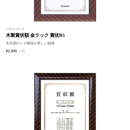
ﾌ-KW-101-H
木製賞状額 金ラック 賞状B5
木目調のシマ模様が美しい額縁
¥2,600
+ 税