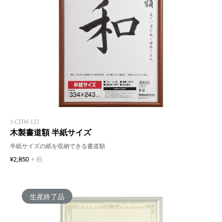
ﾌ-CDW-122
木製書道額 半紙サイズ
半紙サイズの紙を収納できる書道額
¥2,850
+ 税
生産終了品