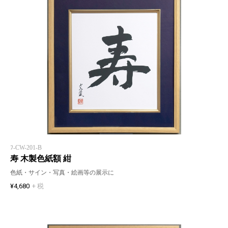
ﾌ-CW-201-B
寿 木製色紙額 紺
色紙・サイン・写真・絵画等の展示に
¥4,680
+ 税