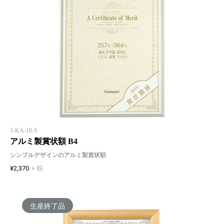
ﾌ-KA-16-S
アルミ製賞状額 B4
シンプルデザインのアルミ製賞状額
¥2,370
+ 税
生産終了品