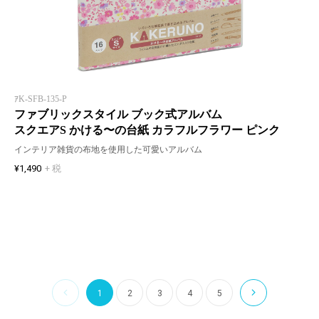
ｱK-SFB-135-P
ファブリックスタイル ブック式アルバム
スクエアS かける〜の台紙 カラフルフラワー ピンク
インテリア雑貨の布地を使用した可愛いアルバム
¥1,490
+ 税
1
2
3
4
5