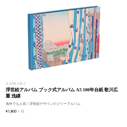
A-A5H-150-3
浮世絵アルバム ブック式アルバム A5 100年台紙 歌川広
重 浅縹
海外でも人気！浮世絵デザインのフリーアルバム
¥1,800
+ 税