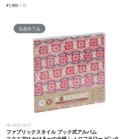
¥1,900
+ 税
生産終了品
ｱK-MFB-165-P
ファブリックスタイル ブック式アルバム
スクエアM かける〜の台紙 レトロフラワー ピンク