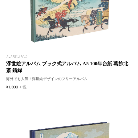
A-A5H-150-2
浮世絵アルバム ブック式アルバム A5 100年台紙 葛飾北
斎 錆緑
海外でも人気！浮世絵デザインのフリーアルバム
¥1,800
+ 税