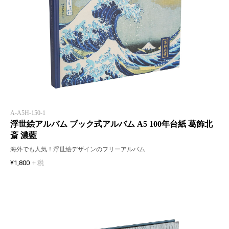
A-A5H-150-1
浮世絵アルバム ブック式アルバム A5 100年台紙 葛飾北
斎 濃藍
海外でも人気！浮世絵デザインのフリーアルバム
¥1,800
+ 税