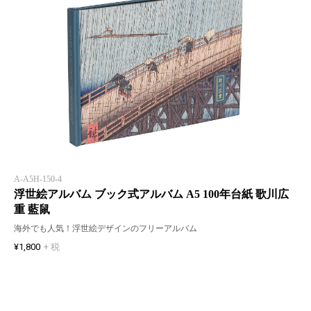
A-A5H-150-4
浮世絵アルバム ブック式アルバム A5 100年台紙 歌川広
重 藍鼠
海外でも人気！浮世絵デザインのフリーアルバム
¥1,800
+ 税