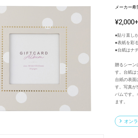
メーカー希
¥2,000
新製品一覧
●貼り直し
●表紙を彩
●台紙はナ
贈るシーン
す。台紙は
台紙の表面
す。写真が
バムです。
ます。
オンラ