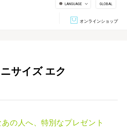
LANGUAGE
GLOBAL
English
繁體中文
简体中文
한국어
日本語
オンラインショップ
文書管理・機密抹消
会社概要
収納・整理用品
ファニチャー
ニサイズ エク
DPS（データ・プリント・サービス）
認証一覧
筆記具
パソコン周辺機器
サステナブルな紙器製品「asue（あすえ）」
ボード用品
事務用品
キャラクター・
学童用品
シリーズ商品
なあの人へ、特別なプレゼント