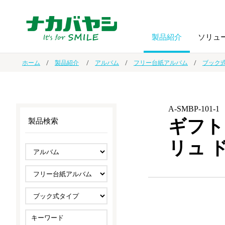
製品紹介
ソリュ
ホーム
製品紹介
アルバム
フリー台紙アルバム
ブック
フォトフ
BPO
トップメッセージ
（ビジネス・プロセス・アウトソーシング）
アルバム
額縁
A-SMBP-101-1
ギフト
製品検索
オーダー手帳・ノベルティ制作
IR情報
プリンタ用紙
ノート・
リュ 
スマートフォン・
ドキュメントスキャニングサービス
サステナビリティ
ゲーム関
タブレット関連
導入事例
防災・
シルバー
セキュリティ用品