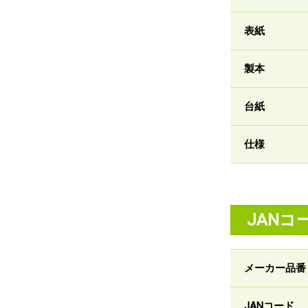
表紙
製本
台紙
仕様
JANコ
メーカー品番
JANコード