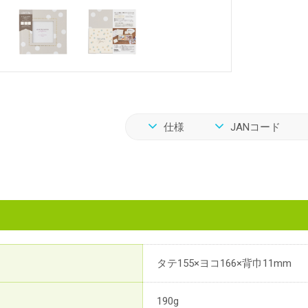
仕様
JANコード
タテ155×ヨコ166×背巾11mm
190g