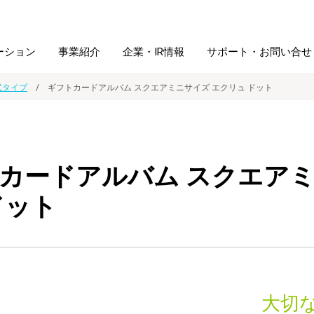
ーション
事業紹介
企業・IR情報
サポート・お問い合せ
式タイプ
ギフトカードアルバム スクエアミニサイズ エクリュ ドット
レーム・
シュレッダ・
図書館ソリューション
経営方針
ラミネータ
カードアルバム スクエアミ
ファイル・
学校ソリューション
沿革
紙製品
ホルダー用品
ドット
総務＋クリエイティブ
採用情報
連
デジタルカメラ関連
デジタル文具
大切