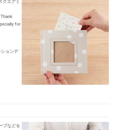
スクエアミ
ank
lly for
ーションデ
ープなどを