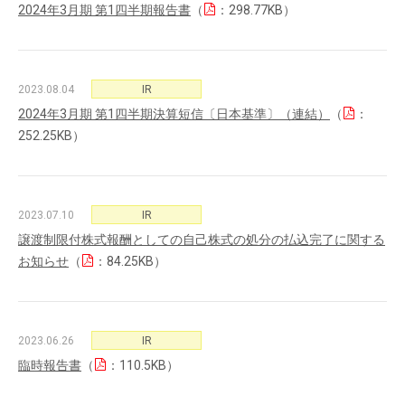
2024年3月期 第1四半期報告書
（
：298.77KB）
2023.08.04
IR
2024年3月期 第1四半期決算短信〔日本基準〕（連結）
（
：
252.25KB）
2023.07.10
IR
譲渡制限付株式報酬としての自己株式の処分の払込完了に関する
お知らせ
（
：84.25KB）
2023.06.26
IR
臨時報告書
（
：110.5KB）