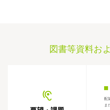
法人向け製品
図書等資料お
配
ま