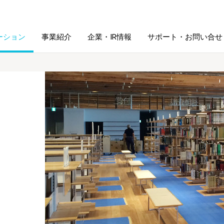
ーション
事業紹介
企業・IR情報
サポート・お問い合せ
レーム・
シュレッダ・
図書館ソリューション
経営方針
ラミネータ
ファイル・
学校ソリューション
沿革
紙製品
ホルダー用品
総務＋クリエイティブ
採用情報
連
デジタルカメラ関連
デジタル文具