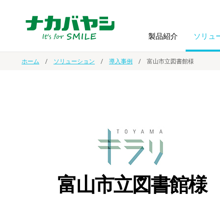
製品紹介
ソリュ
ホーム
ソリューション
導入事例
富山市立図書館様
フォトフ
BPO
トップメッセージ
（ビジネス・プロセス・アウトソーシング）
アルバム
額縁
オーダー手帳・ノベルティ制作
IR情報
プリンタ用紙
ノート・
スマートフォン・
ドキュメントスキャニングサービス
サステナビリティ
ゲーム関
タブレット関連
富山市立図書館様
導入事例
防災・
シルバー
セキュリティ用品