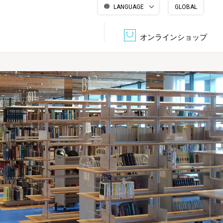
LANGUAGE
GLOBAL
English
繁體中文
简体中文
한국어
日本語
オンラインショップ
文書管理・機密抹消
会社概要
収納・整理用品
ファニチャー
DPS（データ・プリント・サービス）
認証一覧
筆記具
パソコン周辺機器
サステナブルな紙器製品「asue（あすえ）」
ボード用品
事務用品
キャラクター・
学童用品
シリーズ商品