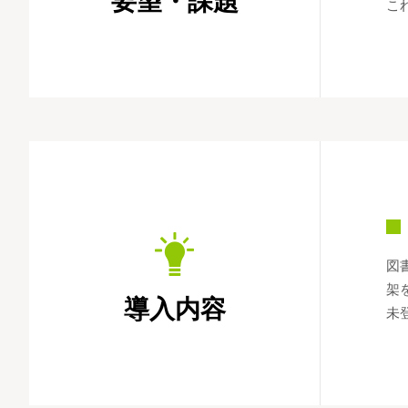
要望・課題
こ
図
架
導入内容
未