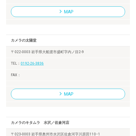
MAP
カメラの太陽堂
〒022-0003 岩手県大船渡市盛町字内ノ目2-9
0192-26-3836
MAP
カメラのキタムラ 水沢／佐倉河店
〒023-0003 岩手県奥州市水沢区佐倉河字川原田110−1