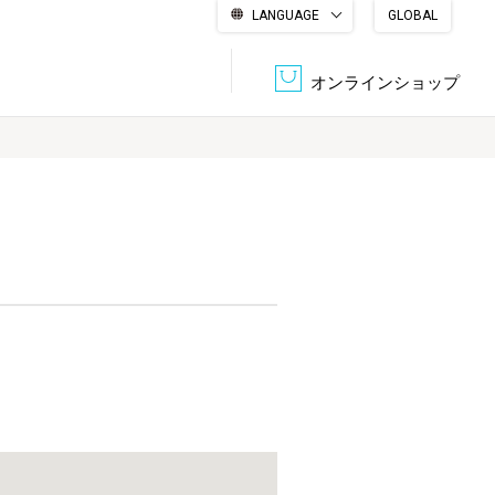
LANGUAGE
GLOBAL
English
繁體中文
简体中文
한국어
日本語
オンラインショップ
文書管理・機密抹消
会社概要
収納・整理用品
ファニチャー
DPS（データ・プリント・サービス）
認証一覧
筆記具
パソコン周辺機器
サステナブルな紙器製品「asue（あすえ）」
ボード用品
事務用品
キャラクター・
学童用品
シリーズ商品