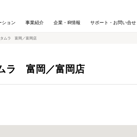
ーション
事業紹介
企業・IR情報
サポート・お問い合せ
タムラ 富岡／富岡店
レーム・
シュレッダ・
図書館ソリューション
経営方針
ラミネータ
ムラ 富岡／富岡店
ファイル・
学校ソリューション
沿革
紙製品
ホルダー用品
総務＋クリエイティブ
採用情報
連
デジタルカメラ関連
デジタル文具