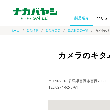
製品紹介
ソリュ
ホーム
製品情報
製品取扱店
製品取扱店一覧
カメラのキ
フォトフ
BPO
トップメッセージ
（ビジネス・プロセス・アウトソーシング）
アルバム
額縁
カメラのキタ
オーダー手帳・ノベルティ制作
IR情報
プリンタ用紙
ノート・
スマートフォン・
ドキュメントスキャニングサービス
サステナビリティ
〒370-2316 群馬県富岡市富岡2363−1
ゲーム関
タブレット関連
TEL 0274-62-5761
導入事例
防災・
シルバー
セキュリティ用品