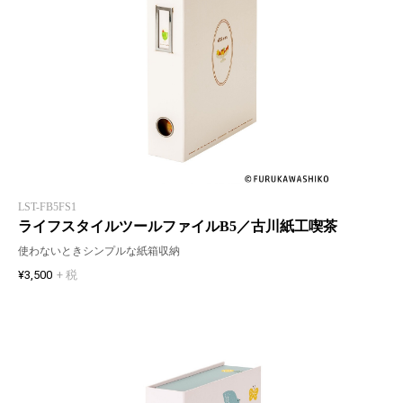
LST-FB5FS1
ライフスタイルツールファイルB5／古川紙工喫茶
使わないときシンプルな紙箱収納
¥3,500
+ 税