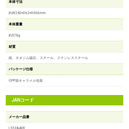
本体寸法
約W240×D62×H306mm
本体重量
約578g
材質
紙、ネオジム磁石、スチール、ステンレススチール
パッケージ仕様
OPP袋キャラメル包装
JANコード
メーカー品番
LST-FA4KR