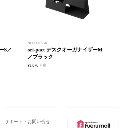
たためる・はこべる・しまえる
たた
フリーアドレスやシェアオフィス
フリー
に最適なグッズ
に最適
NOP-D02BK
ザーS／
ori-pact デスクオーガナイザーM
／ブラック
¥3,670
+ 税
サポート・お問い合せ