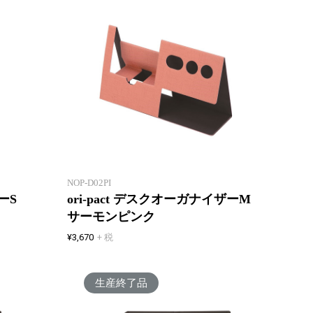
たためる・はこべる・しまえる
たため
フリーアドレスやシェアオフィス
リーア
に最適なグッズ
最適な
NOP-D02PI
イザーS
ori-pact デスクオーガナイザーM
サーモンピンク
¥3,670
+ 税
生産終了品