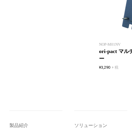
NOP-M01NV
ori-pact
ー
¥3,290
+ 税
製品紹介
ソリューション