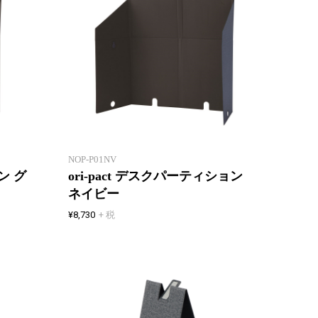
たためる・はこべる・しまえる フ
たた
リーアドレスやシェアオフィスに
フリー
最適なグッズ
に最適
NOP-P01NV
ン グ
ori-pact デスクパーティション
ネイビー
¥8,730
+ 税