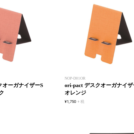
新製品一覧
たためる・はこべる・しまえる
フリーアドレスやシェアオフィス
に最適なグッズ
NOP-D01OR
 デスクオーガナイザーS
ori-pact デスクオーガナ
ク
オレンジ
¥1,750
+ 税