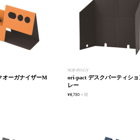
たためる・はこべる・しまえる フ
リーアドレスやシェアオフィスに
最適なグッズ
NOP-P01GY
 デスクオーガナイザーM
ori-pact デスクパーティショ
レー
¥8,730
+ 税