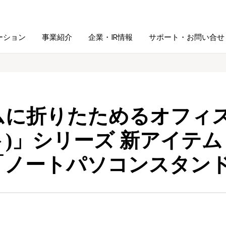
ーション
事業紹介
企業・IR情報
サポート・お問い合せ
レーム・
シュレッダ・
図書館ソリューション
経営方針
ラミネータ
に折りたためるオフィスグッ
ファイル・
学校ソリューション
沿革
紙製品
ホルダー用品
ト)」シリーズ 新アイテ
「ノートパソコンスタン
総務＋クリエイティブ
採用情報
連
デジタルカメラ関連
デジタル文具