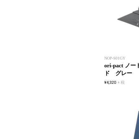
NOP-S01GY
ori-pact
ド グレー
¥4,320
+ 税