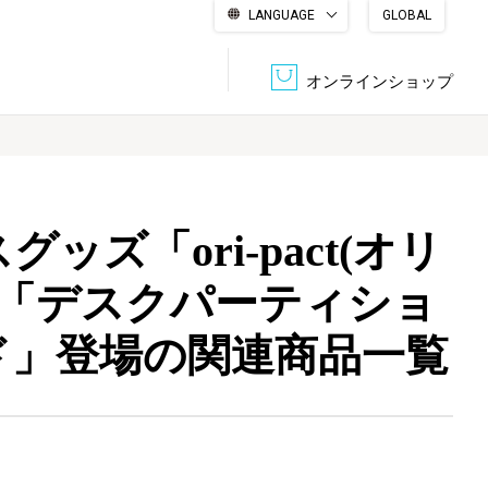
LANGUAGE
GLOBAL
English
繁體中文
简体中文
한국어
日本語
オンラインショップ
文書管理・機密抹消
会社概要
収納・整理用品
ファニチャー
ズ「ori-pact(オリ
DPS（データ・プリント・サービス）
認証一覧
筆記具
パソコン周辺機器
ム「デスクパーティショ
ド」登場の関連商品一覧
サステナブルな紙器製品「asue（あすえ）」
ボード用品
事務用品
キャラクター・
学童用品
シリーズ商品