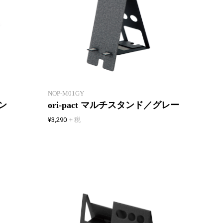
たためる・はこべる・しまえる
たた
フリーアドレスやシェアオフィス
フリー
に最適なグッズ
に最適
NOP-M01GY
タン
ori-pact マルチスタンド／グレー
¥3,290
+ 税