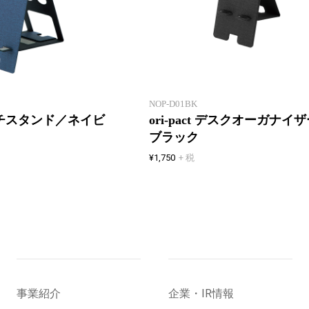
たためる・はこべる・しまえる
フリーアドレスやシェアオフィス
に最適なグッズ
NOP-D01BK
 マルチスタンド／ネイビ
ori-pact デスクオーガナイ
ブラック
¥1,750
+ 税
事業紹介
企業・IR情報