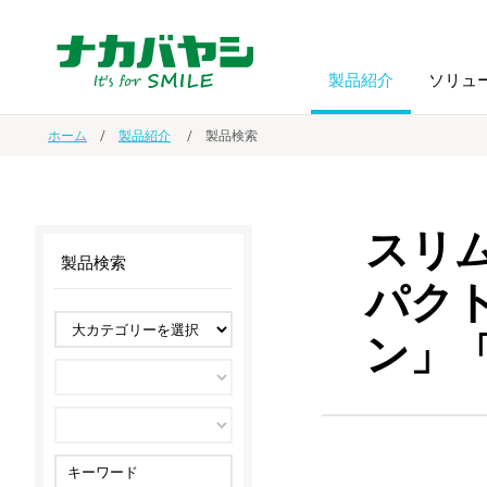
製品紹介
ソリュ
ホーム
製品紹介
製品検索
フォトフ
BPO
トップメッセージ
（ビジネス・プロセス・アウトソーシング）
アルバム
額縁
スリム
製品検索
オーダー手帳・ノベルティ制作
IR情報
プリンタ用紙
ノート・
パク
ン」
スマートフォン・
ドキュメントスキャニングサービス
サステナビリティ
ゲーム関
タブレット関連
導入事例
防災・
シルバー
セキュリティ用品