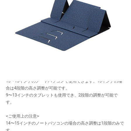
たためる・はこべる・しまえる フリーアドレス
やシェアオフィスに最適なグッズ
メーカー希望小売価格：
¥4,320
+ 税
折りたたむと持ち運びや収納しやすい超薄型のノートパソコンス
タンド
ノートパソコンの画面位置が高くなると正しい姿勢をキープしや
すくなります。
キーボードに傾斜がつくとタイピングがしやすくなります。
13〜15インチのノートパソコンで使用できます。13インチの場
合は4段階の高さ調整が可能です。
9〜13インチのタブレットも使用でき、2段階の調整が可能で
す。
<ご使用上の注意>
14〜15インチのノートパソコンの場合の高さ調整は1段階のみで
す。