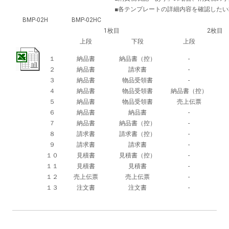
■各テンプレートの詳細内容を確認した
BMP-02H
BMP-02HC
1枚目
2枚目
上段
下段
上段
１
納品書
納品書（控）
-
２
納品書
請求書
-
３
納品書
物品受領書
-
４
納品書
物品受領書
納品書（控）
５
納品書
物品受領書
売上伝票
６
納品書
納品書
-
７
納品書
納品書（控）
-
８
請求書
請求書（控）
-
９
請求書
請求書
-
１０
見積書
見積書（控）
-
１１
見積書
見積書
-
１２
売上伝票
売上伝票
-
１３
注文書
注文書
-