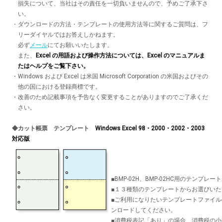
損失について、当社はその責任を一切負いませんので、予めご了承下さ
い。
・
ダウンロードの方法・テンプレートの使用方法等に関するご質問は、フ
リーダイヤルではお答えしかねます。
必ず
メール
にてお願いいたします。
また、
Excel の用語および操作方法については、Excel のマニュアルま
たはヘルプをご覧下さい。
・
Windows および Excel は米国 Microsoft Corporation の米国およびその
他の国における登録商標です。
・
改善のため記載事項を予告なく変更することがありますのでご了承くだ
さい。
◆カット帳票 テンプレート
Windows Excel 98・2000・2002・2003
対応版
■BMP-02H、BMP-02HC用のテンプ
■１３種類のテンプレートからお選びい
■ご利用になりたいテンプレートファイ
ンロードしてください。
■消費税表記「あり」の場合、消費税の