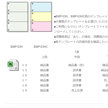
■BMP-03H、BMP-03HC用のテンプ
■６種類のテンプレートをお選びいただけ
■ご利用になりたいテンプレートファイ
ンロードしてください。
■消費税表記「あり」の場合、消費税の
■各テンプレートの詳細内容を確認した
BMP-03H
BMP-03HC
1枚
上段
中段
１４
納品書
納品書（控）
物
１５
納品書
請求書
納品
１６
納品書
請求書
物
１７
納品書
請求書
売
１８
納品書
請求書
１９
納品書
売上伝票
物