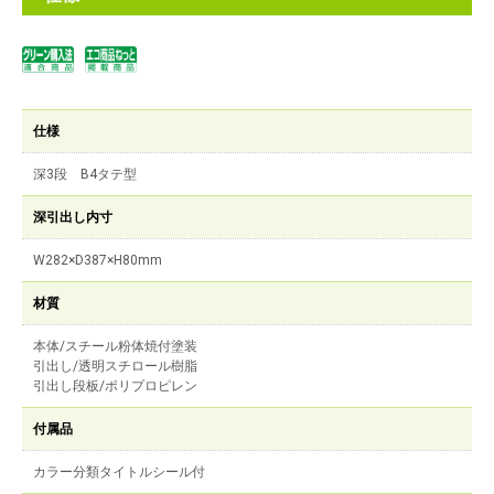
仕様
深3段 B4タテ型
深引出し内寸
W282×D387×H80mm
材質
本体/スチール粉体焼付塗装
引出し/透明スチロール樹脂
引出し段板/ポリプロピレン
付属品
カラー分類タイトルシール付