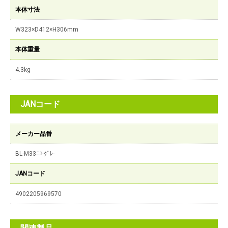
本体寸法
W323×D412×H306mm
本体重量
4.3kg
JANコード
メーカー品番
BL-M33ﾆﾕ-ｸﾞﾚ-
JANコード
4902205969570