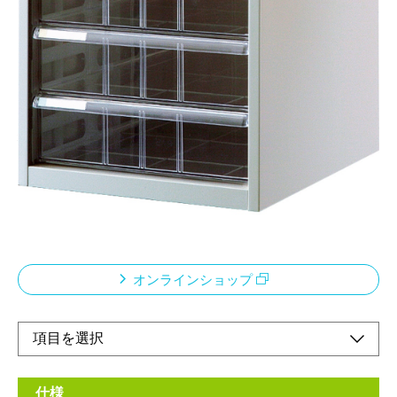
深3段 B4タテ型
メーカー希望小売価格：
¥13,200
+ 税
収納のベーシックツール、アバンテV2レターケースサイズ、形
状とも豊富に取揃えました。用途、スペースに合わせて様々なタ
イプを組合わせることによりシステム収納品としてもご使用いた
だけます。全アイテム「グリーン購入法」適合。環境に配慮した
設計となっています。ちょっと大きめのB4サイズ。家庭でオフ
ィスで大活躍。
オンラインショップ
仕様