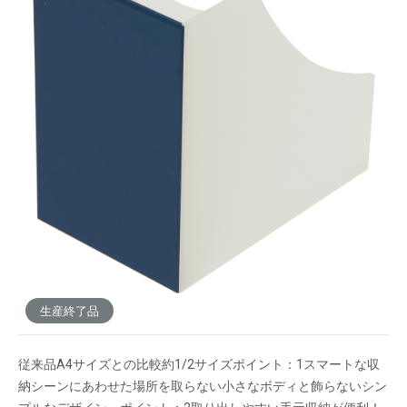
よく使うPC・AV機器周辺のディスク・小物の収納
や、学習本・ハンドブック・手帳などの出し入れ
頻度の高い机上の収納に便利なサイズです。直線
的でシンプルなデザインはインテリア性を損なわ
ずリビングでもスマートに収納できます。ミニサ
イズなので奥行きのないデスクや本棚の小ペース
や、引出しなどのインナーにも活用できます。
メーカー希望小売価格：
オープン
生産終了品
従来品A4サイズとの比較約1/2サイズポイント：1スマートな収
納シーンにあわせた場所を取らない小さなボディと飾らないシン