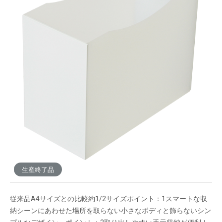
よく使うPC・AV機器周辺のディスク・小物の収納
や、学習本・ハンドブック・手帳などの出し入れ
頻度の高い机上の収納に便利なサイズです。直線
的でシンプルなデザインはインテリア性を損なわ
ずリビングでもスマートに収納できます。ミニサ
イズなので奥行きのないデスクや本棚の小ペース
や、引出しなどのインナーにも活用できます。
メーカー希望小売価格：
オープン
生産終了品
従来品A4サイズとの比較約1/2サイズポイント：1スマートな収
納シーンにあわせた場所を取らない小さなボディと飾らないシン