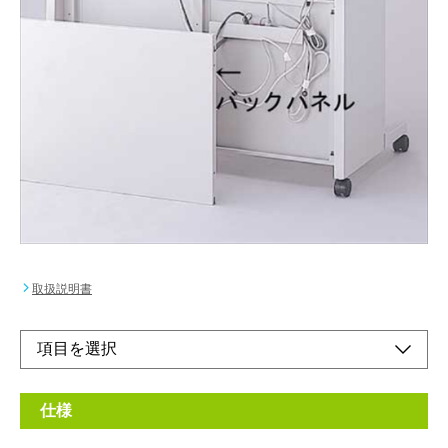
デスク背面の配線コードをすっきりと隠す事がで
きます。取付簡単な引っかけ式。
メーカー希望小売価格：
¥17,600
+ 税
W1800mmタイプ
品番PSX-186/187/188に対応します。
オンラインショップ
取扱説明書
仕様