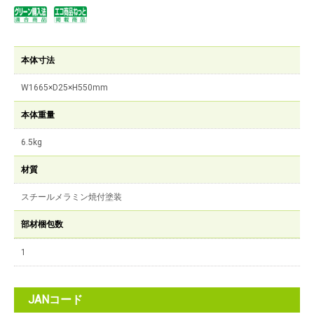
本体寸法
W1665×D25×H550mm
本体重量
6.5kg
材質
スチールメラミン焼付塗装
部材梱包数
1
JANコード