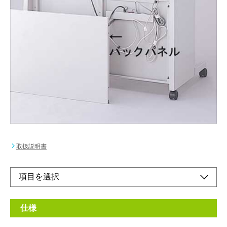
デスク背面の配線コードをすっきりと隠す事がで
きます。取付簡単な引っかけ式。
メーカー希望小売価格：
¥15,600
+ 税
W1600mmタイプ
品番PSX-166/167/168に対応します。
オンラインショップ
取扱説明書
仕様