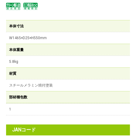
本体寸法
W1465×D25×H550mm
本体重量
5.8kg
材質
スチールメラミン焼付塗装
部材梱包数
1
JANコード