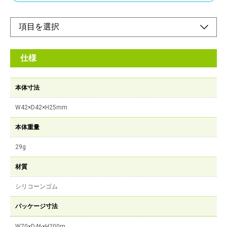
仕様
本体寸法
W42×D42×H25mm
本体重量
29g
材質
シリコーンゴム
パッケージ寸法
W70×D46×H200m