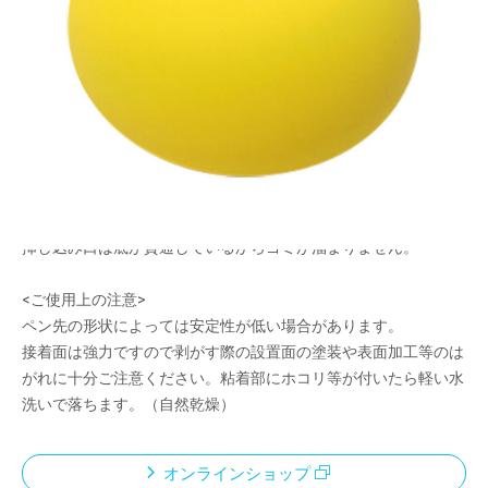
メーカー希望小売価格：
¥620
+ 税
挿し込み口がペン先をしっかりホールドしてくれます。
細い鉛筆から太めの多色ペンまでいろいろ挿し込めます。
カラーバリエーションが豊富なので、本体とペンのコーディネー
トも楽しめます。
本体にインクやホコリがついてもウェットティッシュでひと拭き
すればきれいになります。
挿し込み口は底が貫通しているからゴミが溜まりません。
<ご使用上の注意>
ペン先の形状によっては安定性が低い場合があります。
接着面は強力ですので剥がす際の設置面の塗装や表面加工等のは
がれに十分ご注意ください。粘着部にホコリ等が付いたら軽い水
洗いで落ちます。（自然乾燥）
オンラインショップ