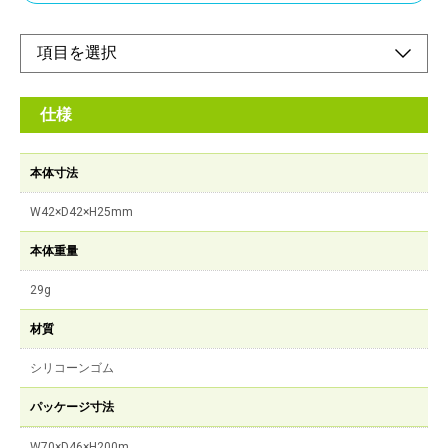
仕様
本体寸法
W42×D42×H25mm
本体重量
29g
材質
シリコーンゴム
パッケージ寸法
W70×D46×H200m