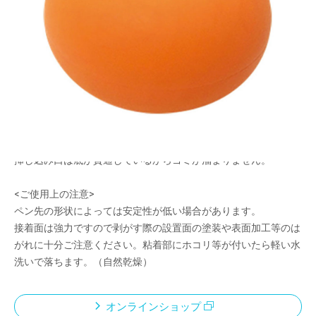
メーカー希望小売価格：
¥620
+ 税
挿し込み口がペン先をしっかりホールドしてくれます。
細い鉛筆から太めの多色ペンまでいろいろ挿し込めます。
カラーバリエーションが豊富なので、本体とペンのコーディネー
トも楽しめます。
本体にインクやホコリがついてもウェットティッシュでひと拭き
すればきれいになります。
挿し込み口は底が貫通しているからゴミが溜まりません。
<ご使用上の注意>
ペン先の形状によっては安定性が低い場合があります。
接着面は強力ですので剥がす際の設置面の塗装や表面加工等のは
がれに十分ご注意ください。粘着部にホコリ等が付いたら軽い水
洗いで落ちます。（自然乾燥）
オンラインショップ